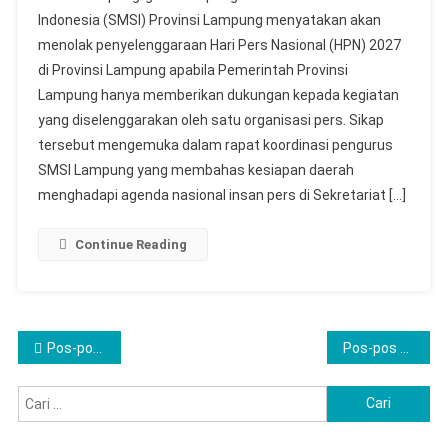
Indonesia (SMSI) Provinsi Lampung menyatakan akan
menolak penyelenggaraan Hari Pers Nasional (HPN) 2027
di Provinsi Lampung apabila Pemerintah Provinsi
Lampung hanya memberikan dukungan kepada kegiatan
yang diselenggarakan oleh satu organisasi pers. Sikap
tersebut mengemuka dalam rapat koordinasi pengurus
SMSI Lampung yang membahas kesiapan daerah
menghadapi agenda nasional insan pers di Sekretariat […]
Continue Reading
Navigasi
Pos-pos lama
Pos-pos baru
pos
Cari
untuk: