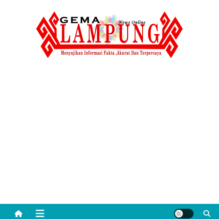
Skip
to
content
Gemalampung
Menyajikan Informasi Fakta ,Akurat Dan Terpercaya