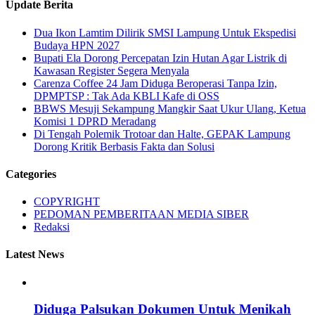
Update Berita
Dua Ikon Lamtim Dilirik SMSI Lampung Untuk Ekspedisi
Budaya HPN 2027
Bupati Ela Dorong Percepatan Izin Hutan Agar Listrik di
Kawasan Register Segera Menyala
Carenza Coffee 24 Jam Diduga Beroperasi Tanpa Izin,
DPMPTSP : Tak Ada KBLI Kafe di OSS
BBWS Mesuji Sekampung Mangkir Saat Ukur Ulang, Ketua
Komisi 1 DPRD Meradang
Di Tengah Polemik Trotoar dan Halte, GEPAK Lampung
Dorong Kritik Berbasis Fakta dan Solusi
Categories
COPYRIGHT
PEDOMAN PEMBERITAAN MEDIA SIBER
Redaksi
Latest News
Diduga Palsukan Dokumen Untuk Menikah