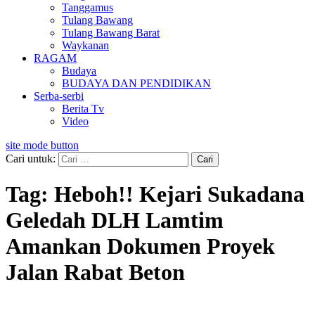
Tanggamus
Tulang Bawang
Tulang Bawang Barat
Waykanan
RAGAM
Budaya
BUDAYA DAN PENDIDIKAN
Serba-serbi
Berita Tv
Video
site mode button
Cari untuk:
Tag:
Heboh!! Kejari Sukadana
Geledah DLH Lamtim
Amankan Dokumen Proyek
Jalan Rabat Beton