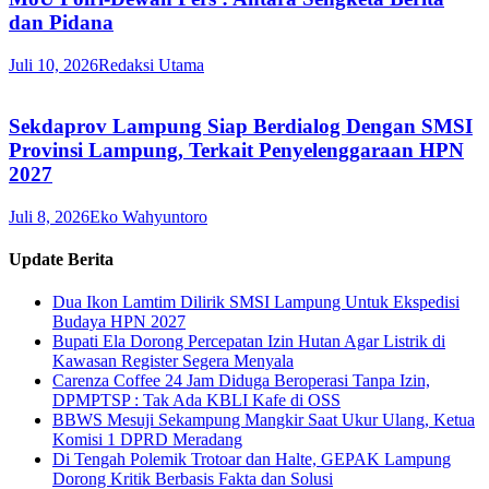
dan Pidana
Juli 10, 2026
Redaksi Utama
Sekdaprov Lampung Siap Berdialog Dengan SMSI
Provinsi Lampung, Terkait Penyelenggaraan HPN
2027
Juli 8, 2026
Eko Wahyuntoro
Update Berita
Dua Ikon Lamtim Dilirik SMSI Lampung Untuk Ekspedisi
Budaya HPN 2027
Bupati Ela Dorong Percepatan Izin Hutan Agar Listrik di
Kawasan Register Segera Menyala
Carenza Coffee 24 Jam Diduga Beroperasi Tanpa Izin,
DPMPTSP : Tak Ada KBLI Kafe di OSS
BBWS Mesuji Sekampung Mangkir Saat Ukur Ulang, Ketua
Komisi 1 DPRD Meradang
Di Tengah Polemik Trotoar dan Halte, GEPAK Lampung
Dorong Kritik Berbasis Fakta dan Solusi