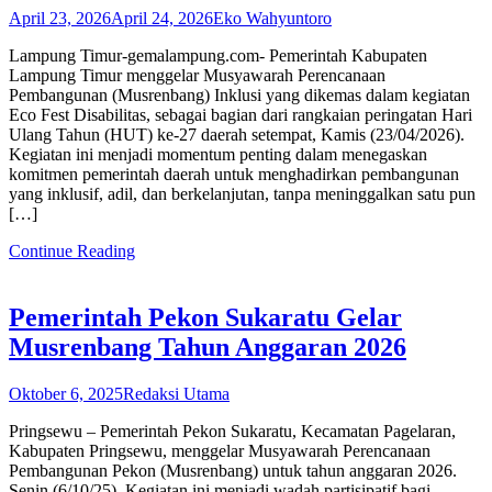
April 23, 2026
April 24, 2026
Eko Wahyuntoro
Lampung Timur-gemalampung.com- Pemerintah Kabupaten
Lampung Timur menggelar Musyawarah Perencanaan
Pembangunan (Musrenbang) Inklusi yang dikemas dalam kegiatan
Eco Fest Disabilitas, sebagai bagian dari rangkaian peringatan Hari
Ulang Tahun (HUT) ke-27 daerah setempat, Kamis (23/04/2026).
Kegiatan ini menjadi momentum penting dalam menegaskan
komitmen pemerintah daerah untuk menghadirkan pembangunan
yang inklusif, adil, dan berkelanjutan, tanpa meninggalkan satu pun
[…]
Continue Reading
Pemerintah Pekon Sukaratu Gelar
Musrenbang Tahun Anggaran 2026
Oktober 6, 2025
Redaksi Utama
Pringsewu – Pemerintah Pekon Sukaratu, Kecamatan Pagelaran,
Kabupaten Pringsewu, menggelar Musyawarah Perencanaan
Pembangunan Pekon (Musrenbang) untuk tahun anggaran 2026.
Senin (6/10/25). Kegiatan ini menjadi wadah partisipatif bagi