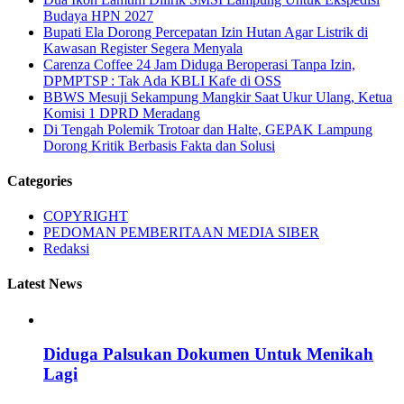
Budaya HPN 2027
Bupati Ela Dorong Percepatan Izin Hutan Agar Listrik di
Kawasan Register Segera Menyala
Carenza Coffee 24 Jam Diduga Beroperasi Tanpa Izin,
DPMPTSP : Tak Ada KBLI Kafe di OSS
BBWS Mesuji Sekampung Mangkir Saat Ukur Ulang, Ketua
Komisi 1 DPRD Meradang
Di Tengah Polemik Trotoar dan Halte, GEPAK Lampung
Dorong Kritik Berbasis Fakta dan Solusi
Categories
COPYRIGHT
PEDOMAN PEMBERITAAN MEDIA SIBER
Redaksi
Latest News
Diduga Palsukan Dokumen Untuk Menikah
Lagi