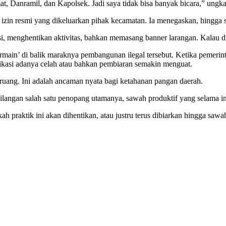
t, Danramil, dan Kapolsek. Jadi saya tidak bisa banyak bicara,” ungk
zin resmi yang dikeluarkan pihak kecamatan. Ia menegaskan, hingga 
, menghentikan aktivitas, bahkan memasang banner larangan. Kalau dib
bermain’ di balik maraknya pembangunan ilegal tersebut. Ketika pemer
ikasi adanya celah atau bahkan pembiaran semakin menguat.
a ruang. Ini adalah ancaman nyata bagi ketahanan pangan daerah.
ehilangan salah satu penopang utamanya, sawah produktif yang selama 
h praktik ini akan dihentikan, atau justru terus dibiarkan hingga sawa