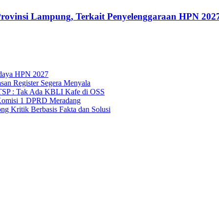
rovinsi Lampung, Terkait Penyelenggaraan HPN 202
udaya HPN 2027
asan Register Segera Menyala
TSP : Tak Ada KBLI Kafe di OSS
Komisi 1 DPRD Meradang
 Kritik Berbasis Fakta dan Solusi