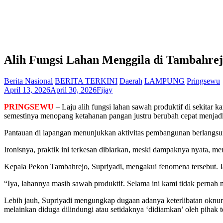
Alih Fungsi Lahan Menggila di Tambahrej
Berita Nasional
BERITA TERKINI
Daerah
LAMPUNG
Pringsewu
April 13, 2026
April 30, 2026
Fijay
PRINGSEWU
– Laju alih fungsi lahan sawah produktif di sekita
semestinya menopang ketahanan pangan justru berubah cepat menjadi 
Pantauan di lapangan menunjukkan aktivitas pembangunan berlangsun
Ironisnya, praktik ini terkesan dibiarkan, meski dampaknya nyata, me
Kepala Pekon Tambahrejo, Supriyadi, mengakui fenomena tersebut. I
“Iya, lahannya masih sawah produktif. Selama ini kami tidak pernah 
Lebih jauh, Supriyadi mengungkap dugaan adanya keterlibatan oknum a
melainkan diduga dilindungi atau setidaknya ‘didiamkan’ oleh pihak t