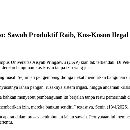
o: Sawah Produktif Raib, Kos-Kosan Ilega
r kampus Universitas Aisyah Pringsewu (UAP) kian tak terkendali. Di
deretan bangunan kos-kosan tanpa izin yang jelas.
g masif. Sejumlah pengembang diduga nekat mendirikan bangunan di a
nyusutnya lahan pangan, rusaknya sistem irigasi, hingga ancaman krisis 
a bahkan menyebut pembangunan itu berjalan tanpa restu pemerintah d
memberikan izin, mereka bangun sendiri,” tegasnya, Senin (13/4/2026).
parat dalam proses penimbunan lahan sawah. Pernyataan ini memperkuat
ertentu.