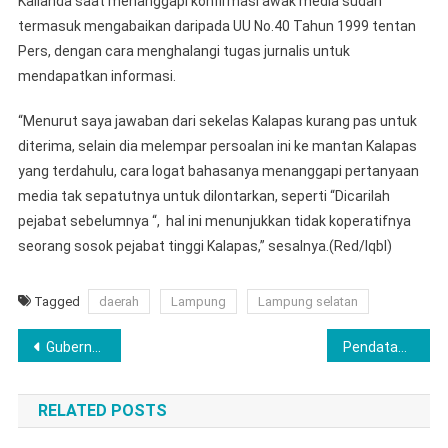
Kalianda saat menanggapi konfirmasi awak media sudah
termasuk mengabaikan daripada UU No.40 Tahun 1999 tentan
Pers, dengan cara menghalangi tugas jurnalis untuk
mendapatkan informasi.
“Menurut saya jawaban dari sekelas Kalapas kurang pas untuk
diterima, selain dia melempar persoalan ini ke mantan Kalapas
yang terdahulu, cara logat bahasanya menanggapi pertanyaan
media tak sepatutnya untuk dilontarkan, seperti “Dicarilah
pejabat sebelumnya “, hal ini menunjukkan tidak koperatifnya
seorang sosok pejabat tinggi Kalapas,” sesalnya.(Red/Iqbl)
Tagged
daerah
Lampung
Lampung selatan
Navigasi
Gubernur Lampung Tinjau Pasar Murah di Pringsewu
Pendataan Ulang Keberadaan Ormas, Badan Kesbangpol Kunjungi Kantor DPD Pekat IB Pringsewu
pos
RELATED POSTS