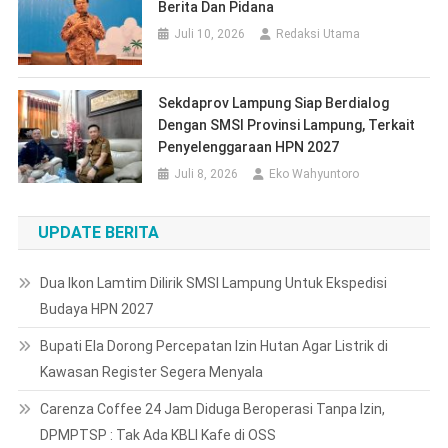
Juli 8, 2026
Eko Wahyuntoro
UPDATE BERITA
Dua Ikon Lamtim Dilirik SMSI Lampung Untuk Ekspedisi
Budaya HPN 2027
Bupati Ela Dorong Percepatan Izin Hutan Agar Listrik di
Kawasan Register Segera Menyala
Carenza Coffee 24 Jam Diduga Beroperasi Tanpa Izin,
DPMPTSP : Tak Ada KBLI Kafe di OSS
BBWS Mesuji Sekampung Mangkir Saat Ukur Ulang, Ketua
Komisi 1 DPRD Meradang
Di Tengah Polemik Trotoar dan Halte, GEPAK Lampung
Dorong Kritik Berbasis Fakta dan Solusi