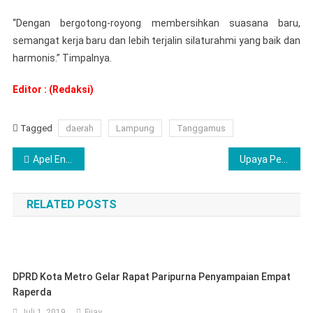
“Dengan bergotong-royong membersihkan suasana baru,
semangat kerja baru dan lebih terjalin silaturahmi yang baik dan
harmonis.” Timpalnya.
Editor : (Redaksi)
Tagged
daerah
Lampung
Tanggamus
Navigasi
Apel Enam Pilar, Mantapkan Pengamanan Pemilu 2024 Polres Tanggamus
Upaya Persuasif, Pelaku Penganiayaan di Pematang Sawa Serahkan Diri ke Polres Tanggamus
pos
RELATED POSTS
DPRD Kota Metro Gelar Rapat Paripurna Penyampaian Empat
Raperda
Juli 1, 2019
Fijay