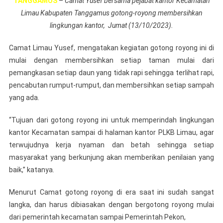
TANGGAMUS
–
Camat Yusef bersama pejabat kantor Kecamatan
Suasana
Limau Kabupaten Tanggamus gotong-royong membersihkan
Bersih
lingkungan kantor, Jumat (13/10/2023).
Dan
Nyaman,
Camat Limau Yusef, mengatakan kegiatan gotong royong ini di
Camat
mulai dengan membersihkan setiap taman mulai dari
Bersama
Pegawai
pemangkasan setiap daun yang tidak rapi sehingga terlihat rapi,
Kecamatan
pencabutan rumput-rumput, dan membersihkan setiap sampah
Limau
yang ada.
Gotong-
Royong
“Tujuan dari gotong royong ini untuk memperindah lingkungan
Bersihkan
kantor Kecamatan sampai di halaman kantor PLKB Limau, agar
Lingkunga
terwujudnya kerja nyaman dan betah sehingga setiap
masyarakat yang berkunjung akan memberikan penilaian yang
baik,” katanya.
Menurut Camat gotong royong di era saat ini sudah sangat
langka, dan harus dibiasakan dengan bergotong royong mulai
dari pemerintah kecamatan sampai Pemerintah Pekon,