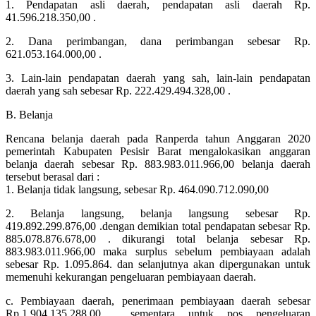
1. Pendapatan asli daerah, pendapatan asli daerah Rp.
41.596.218.350,00 .
2. Dana perimbangan, dana perimbangan sebesar Rp.
621.053.164.000,00 .
3. Lain-lain pendapatan daerah yang sah, lain-lain pendapatan
daerah yang sah sebesar Rp. 222.429.494.328,00 .
B. Belanja
Rencana belanja daerah pada Ranperda tahun Anggaran 2020
pemerintah Kabupaten Pesisir Barat mengalokasikan anggaran
belanja daerah sebesar Rp. 883.983.011.966,00 belanja daerah
tersebut berasal dari :
1. Belanja tidak langsung, sebesar Rp. 464.090.712.090,00
2. Belanja langsung, belanja langsung sebesar Rp.
419.892.299.876,00 .dengan demikian total pendapatan sebesar Rp.
885.078.876.678,00 . dikurangi total belanja sebesar Rp.
883.983.011.966,00 maka surplus sebelum pembiayaan adalah
sebesar Rp. 1.095.864. dan selanjutnya akan dipergunakan untuk
memenuhi kekurangan pengeluaran pembiayaan daerah.
c. Pembiayaan daerah, penerimaan pembiayaan daerah sebesar
Rp.1.904.135.288,00 . sementara untuk pos pengeluaran