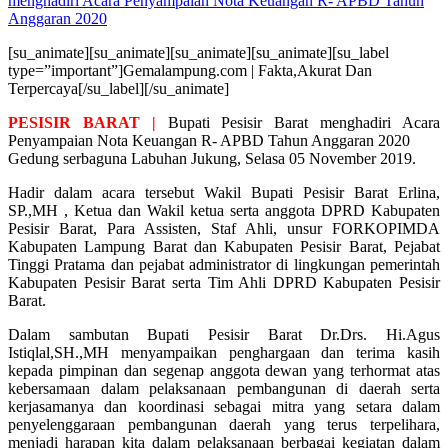
menghadiri Acara Penyampaian Nota Keuangan R- APBD Tahun
Anggaran 2020
[su_animate][su_animate][su_animate][su_animate][su_label
type=”important”]Gemalampung.com | Fakta,Akurat Dan
Terpercaya[/su_label][/su_animate]
PESISIR BARAT |
Bupati Pesisir Barat menghadiri Acara
Penyampaian Nota Keuangan R- APBD Tahun Anggaran 2020
Gedung serbaguna Labuhan Jukung, Selasa 05 November 2019.
Hadir dalam acara tersebut Wakil Bupati Pesisir Barat Erlina,
SP.,MH , Ketua dan Wakil ketua serta anggota DPRD Kabupaten
Pesisir Barat, Para Assisten, Staf Ahli, unsur FORKOPIMDA
Kabupaten Lampung Barat dan Kabupaten Pesisir Barat, Pejabat
Tinggi Pratama dan pejabat administrator di lingkungan pemerintah
Kabupaten Pesisir Barat serta Tim Ahli DPRD Kabupaten Pesisir
Barat.
Dalam sambutan Bupati Pesisir Barat Dr.Drs. Hi.Agus
Istiqlal,SH.,MH menyampaikan penghargaan dan terima kasih
kepada pimpinan dan segenap anggota dewan yang terhormat atas
kebersamaan dalam pelaksanaan pembangunan di daerah serta
kerjasamanya dan koordinasi sebagai mitra yang setara dalam
penyelenggaraan pembangunan daerah yang terus terpelihara,
menjadi harapan kita dalam pelaksanaan berbagai kegiatan dalam