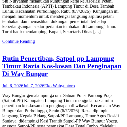
Siti Nuryamah melakukan kunjungan kerja ke Asosiasi Petani
Tembakau Indonesia (APTI) Lampung Timur di Desa Tambah
Luhur, Kecamatan Purbolinggo, Rabu (8/7/2026). Kunjungan ini
menjadi momentum untuk mendengar langsung aspirasi petani
tembakau dan memastikan dukungan pemerintah terhadap
keberlangsungan sektor pertanian tembakau di Lampung Timur.
Turut hadir mendampingi Bupati, Sekretaris Dinas […]
Continue Reading
Rutin Penertiban, Satpol-pp Lampung
Timur Razia Kos-kosan Dan Penginapan
Di Way Bungur
Juli 6, 2026
Juli 7, 2026
Eko Wahyuntoro
Way Bungur-gemalampung.com- Satuan Polisi Pamong Praja
(Satpol-PP) Kabupaten Lampung Timur menggelar razia rutin
penertiban kos-kosan dan penginapan di wilayah Kecamatan Way
Bungur dan Purbolinggo, Senin (6/7/2026). Razia dipimpin
langsung Kepala Bidang Satpol-PP Lampung Timur Agus Rosidi
Sanjaya, didampingi Kasi Trantib Satpol-PP Way Bungur Yozep,
anggota Satpol-PP, serta perangkat Desa Tegal Ombo. “Melalui