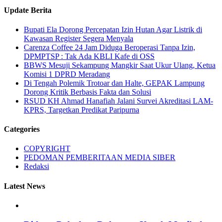
Update Berita
Bupati Ela Dorong Percepatan Izin Hutan Agar Listrik di
Kawasan Register Segera Menyala
Carenza Coffee 24 Jam Diduga Beroperasi Tanpa Izin,
DPMPTSP : Tak Ada KBLI Kafe di OSS
BBWS Mesuji Sekampung Mangkir Saat Ukur Ulang, Ketua
Komisi 1 DPRD Meradang
Di Tengah Polemik Trotoar dan Halte, GEPAK Lampung
Dorong Kritik Berbasis Fakta dan Solusi
RSUD KH Ahmad Hanafiah Jalani Survei Akreditasi LAM-
KPRS, Targetkan Predikat Paripurna
Categories
COPYRIGHT
PEDOMAN PEMBERITAAN MEDIA SIBER
Redaksi
Latest News