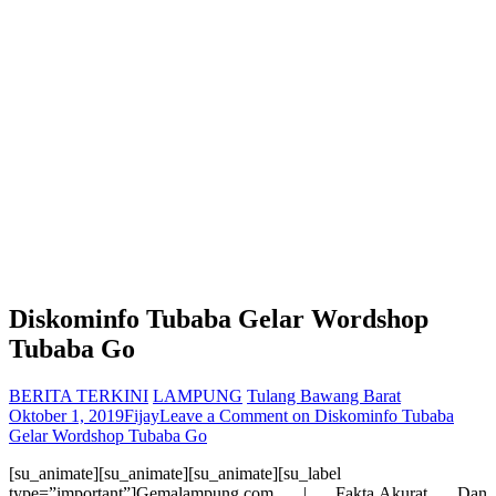
Diskominfo Tubaba Gelar Wordshop
Tubaba Go
BERITA TERKINI
LAMPUNG
Tulang Bawang Barat
Oktober 1, 2019
Fijay
Leave a Comment
on Diskominfo Tubaba
Gelar Wordshop Tubaba Go
[su_animate][su_animate][su_animate][su_label
type=”important”]Gemalampung.com | Fakta,Akurat Dan