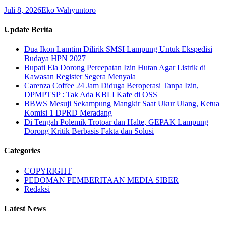
Juli 8, 2026
Eko Wahyuntoro
Update Berita
Dua Ikon Lamtim Dilirik SMSI Lampung Untuk Ekspedisi
Budaya HPN 2027
Bupati Ela Dorong Percepatan Izin Hutan Agar Listrik di
Kawasan Register Segera Menyala
Carenza Coffee 24 Jam Diduga Beroperasi Tanpa Izin,
DPMPTSP : Tak Ada KBLI Kafe di OSS
BBWS Mesuji Sekampung Mangkir Saat Ukur Ulang, Ketua
Komisi 1 DPRD Meradang
Di Tengah Polemik Trotoar dan Halte, GEPAK Lampung
Dorong Kritik Berbasis Fakta dan Solusi
Categories
COPYRIGHT
PEDOMAN PEMBERITAAN MEDIA SIBER
Redaksi
Latest News