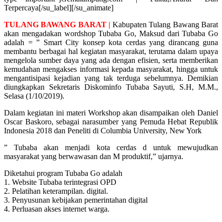
Terpercaya[/su_label][/su_animate]
TULANG BAWANG BARAT |
Kabupaten Tulang Bawang Barat
akan mengadakan wordshop Tubaba Go, Maksud dari Tubaba Go
adalah = ” Smart City konsep kota cerdas yang dirancang guna
membantu berbagai hal kegiatan masyarakat, terutama dalam upaya
mengelola sumber daya yang ada dengan efisien, serta memberikan
kemudahan mengakses informasi kepada masyarakat, hingga untuk
mengantisipasi kejadian yang tak terduga sebelumnya. Demikian
diungkapkan Sekretaris Diskominfo Tubaba Sayuti, S.H, M.M.,
Selasa (1/10/2019).
Dalam kegiatan ini materi Workshop akan disampaikan oleh Daniel
Oscar Baskoro, sebagai narasumber yang Pemuda Hebat Republik
Indonesia 2018 dan Peneliti di Columbia University, New York
” Tubaba akan menjadi kota cerdas d untuk mewujudkan
masyarakat yang berwawasan dan M produktif,” ujarnya.
Diketahui program Tubaba Go adalah
1. Website Tubaba terintegrasi OPD
2. Pelatihan keterampilan. digital.
3. Penyusunan kebijakan pemerintahan digital
4. Perluasan akses internet warga.