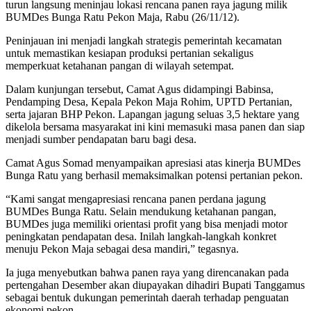
turun langsung meninjau lokasi rencana panen raya jagung milik
BUMDes Bunga Ratu Pekon Maja, Rabu (26/11/12).
Peninjauan ini menjadi langkah strategis pemerintah kecamatan
untuk memastikan kesiapan produksi pertanian sekaligus
memperkuat ketahanan pangan di wilayah setempat.
Dalam kunjungan tersebut, Camat Agus didampingi Babinsa,
Pendamping Desa, Kepala Pekon Maja Rohim, UPTD Pertanian,
serta jajaran BHP Pekon. Lapangan jagung seluas 3,5 hektare yang
dikelola bersama masyarakat ini kini memasuki masa panen dan siap
menjadi sumber pendapatan baru bagi desa.
Camat Agus Somad menyampaikan apresiasi atas kinerja BUMDes
Bunga Ratu yang berhasil memaksimalkan potensi pertanian pekon.
“Kami sangat mengapresiasi rencana panen perdana jagung
BUMDes Bunga Ratu. Selain mendukung ketahanan pangan,
BUMDes juga memiliki orientasi profit yang bisa menjadi motor
peningkatan pendapatan desa. Inilah langkah-langkah konkret
menuju Pekon Maja sebagai desa mandiri,” tegasnya.
Ia juga menyebutkan bahwa panen raya yang direncanakan pada
pertengahan Desember akan diupayakan dihadiri Bupati Tanggamus
sebagai bentuk dukungan pemerintah daerah terhadap penguatan
ekonomi pekon.