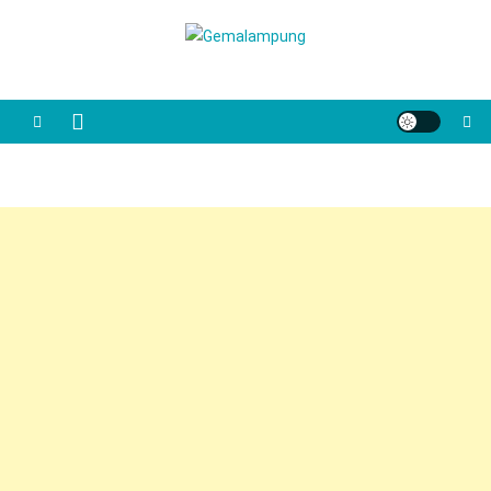
Skip
to
Gemalampung
Menyajikan Informasi Fakta ,Akurat Dan Terpercaya
content