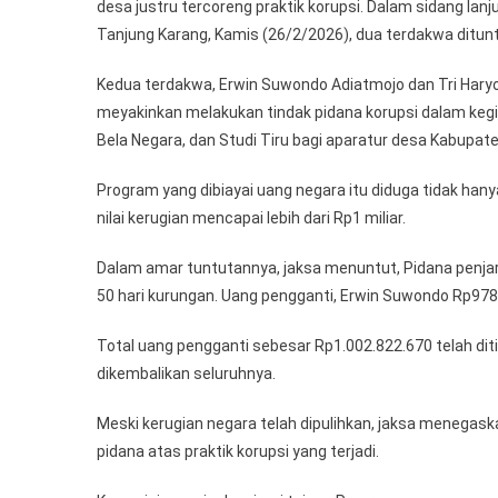
desa justru tercoreng praktik korupsi. Dalam sidang lan
Tanjung Karang, Kamis (26/2/2026), dua terdakwa ditun
Kedua terdakwa, Erwin Suwondo Adiatmojo dan Tri Hary
meyakinkan melakukan tindak pidana korupsi dalam ke
Bela Negara, dan Studi Tiru bagi aparatur desa Kabupa
Program yang dibiayai uang negara itu diduga tidak han
nilai kerugian mencapai lebih dari Rp1 miliar.
Dalam amar tuntutannya, jaksa menuntut, Pidana penja
50 hari kurungan. Uang pengganti, Erwin Suwondo Rp978.
Total uang pengganti sebesar Rp1.002.822.670 telah diti
dikembalikan seluruhnya.
Meski kerugian negara telah dipulihkan, jaksa meneg
pidana atas praktik korupsi yang terjadi.