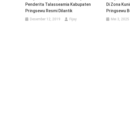
Penderita Talasseamia Kabupaten
Di Zona Kun
Pringsewu Resmi Dilantik
Pringsewu B
Desember 12, 2019
Fijay
Mei 3, 2025