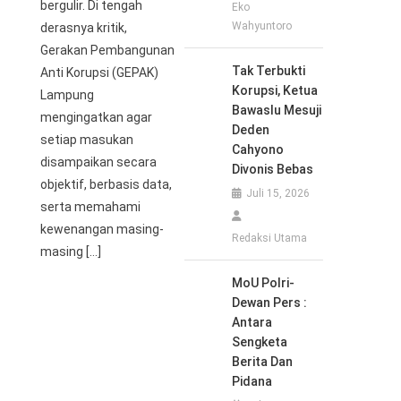
bergulir. Di tengah
Eko
Wahyuntoro
derasnya kritik,
Gerakan Pembangunan
Tak Terbukti
Anti Korupsi (GEPAK)
Korupsi, Ketua
Lampung
Bawaslu Mesuji
mengingatkan agar
Deden
setiap masukan
Cahyono
disampaikan secara
Divonis Bebas
objektif, berbasis data,
Juli 15, 2026
serta memahami
kewenangan masing-
Redaksi Utama
masing […]
MoU Polri-
Dewan Pers :
Antara
Sengketa
Berita Dan
Pidana