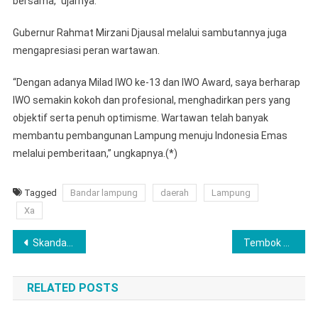
bersama,” ujarnya.
Gubernur Rahmat Mirzani Djausal melalui sambutannya juga
mengapresiasi peran wartawan.
“Dengan adanya Milad IWO ke-13 dan IWO Award, saya berharap
IWO semakin kokoh dan profesional, menghadirkan pers yang
objektif serta penuh optimisme. Wartawan telah banyak
membantu pembangunan Lampung menuju Indonesia Emas
melalui pemberitaan,” ungkapnya.(*)
Tagged
Bandar lampung
daerah
Lampung
Xa
Navigasi
Skandal Retribusi Pasar Talang Padang, Pemkab Tanggamus Rugi Ratusan Juta, PT LTU Mangkir Setoran
Tembok Penjara Tak Bisa Redam Shalawat, Kalapas Ikut Berbaur dengan Warga Binaan
pos
RELATED POSTS