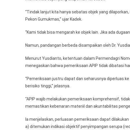
“Tindak lanjut kita hanya sebatas objek yang dilaporka
Pekon Gumukmas,” ujar Kadek.
“Kami tidak bisa mengarah ke objek lain. Jika ada dugaan 
Namun, pandangan berbeda disampaikan oleh Dr. Yusdiant
Menurut Yusdianto, ketentuan dalam Permendagri Nom
menegaskan bahwa pemeriksaan APIP tidak dibatasi han
“Pemeriksaan justru dapat dan seharusnya diperluas ke
berisiko tinggi,” jelasnya.
“APIP wajib melakukan pemeriksaan komprehensif, tidak
memastikan kebenaran materiil dan akuntabilitas peng
Ia menjelaskan, perluasan pemeriksaan dapat dilakukan
a) ditemukan indikasi objektif penyimpangan serupa (red 