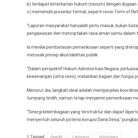
b) terdapat keterkaitan hukum (nexum) dengan dugaan 
c) memenuhi prosedur formal, seperti revisi Term of R
“Laporan masyarakat hanyalah pintu masuk, bukan batas
pengawasan dan menciptakan rasa aman semu dalam tat
Ia menilai pembatasan pemeriksaan seperti yang dite
merusak prinsip akuntabilitas publik.
“Dalam perspektif Hukum Administrasi Negara, perluasa
kewenangan (ultra vires), melainkan bagian dari fungsi 
Menurut dia, langkah ideal adalah memperjelas koordina
tumpang tindih, namun tetap menjamin pemeriksaan m
“Sinergi kelembagaan yang terstruktur dan dapat dipe
menyentuh seluruh potensi korupsi Dana Desa,” pungkas
Tagged
daerah
Lampung
pringsewu