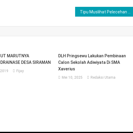
Tipu Muslihat Pelecehan dengan Iming Pernikahan, Oknum P3K Sekolah MAN 1 Kotabumi Viral!
RUT MARUTNYA
DLH Pringsewu Lakukan Pembinaan
DRAINASE DESA SIRAMAN
Calon Sekolah Adiwiyata Di SMA
Xaverius
 2019
Fijay
Mei 10, 2025
Redaksi Utama