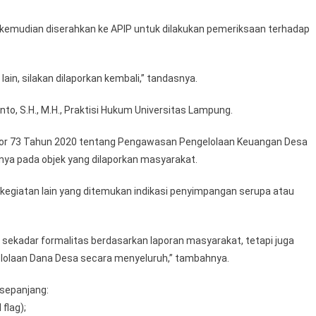
n, kemudian diserahkan ke APIP untuk dilakukan pemeriksaan terhadap
lain, silakan dilaporkan kembali,” tandasnya.
o, S.H., M.H., Praktisi Hukum Universitas Lampung.
or 73 Tahun 2020 tentang Pengawasan Pengelolaan Keuangan Desa
ya pada objek yang dilaporkan masyarakat.
 kegiatan lain yang ditemukan indikasi penyimpangan serupa atau
 sekadar formalitas berdasarkan laporan masyarakat, tetapi juga
elolaan Dana Desa secara menyeluruh,” tambahnya.
 sepanjang:
flag);