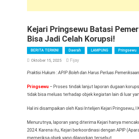
Kejari Pringsewu Batasi Pemeri
Bisa Jadi Celah Korupsi!
BERITA TERKINI
Daerah
LAMPUNG
Pringsewu
Fijay
Oktober 15, 2025
Praktisi Hukum : APIP Boleh dan Harus Perluas Pemeriksaan
Pringsewu
– Proses tindak lanjut laporan dugaan koru
tidak bisa meluas terhadap objek kegiatan lain di luar 
Hal ini disampaikan oleh Kasi Intelijen Kejari Pringsewu,
Menurutnya, laporan yang diterima Kejari hanya mencak
2024. Karena itu, Kejari berkoordinasi dengan APIP (Ap
memeriksa objek yang dilaporkan tersebut.