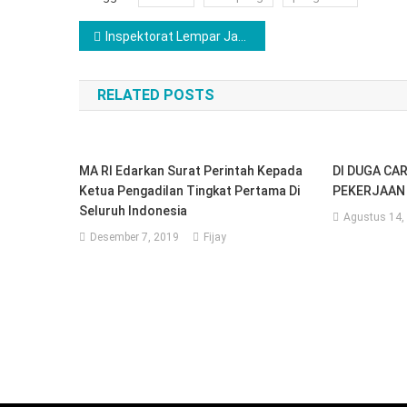
Navigasi
Inspektorat Lempar Jawaban, Kejari Buka Fakta : Ada Kerugian Negara di Gumukmas!
pos
RELATED POSTS
MA RI Edarkan Surat Perintah Kepada
DI DUGA CA
Ketua Pengadilan Tingkat Pertama Di
PEKERJAAN 
Seluruh Indonesia
Agustus 14,
Desember 7, 2019
Fijay