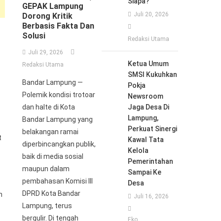
Siapa?
GEPAK Lampung
Juli 20, 2026
Dorong Kritik
Berbasis Fakta Dan
Solusi
Redaksi Utama
Juli 29, 2026
Ketua Umum
Redaksi Utama
SMSI Kukuhkan
Bandar Lampung —
Pokja
Polemik kondisi trotoar
Newsroom
dan halte di Kota
Jaga Desa Di
Lampung,
Bandar Lampung yang
Perkuat Sinergi
belakangan ramai
t
Kawal Tata
diperbincangkan publik,
Kelola
baik di media sosial
Pemerintahan
maupun dalam
Sampai Ke
pembahasan Komisi III
Desa
DPRD Kota Bandar
n
Juli 16, 2026
Lampung, terus
bergulir. Di tengah
Eko