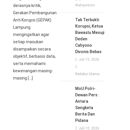
derasnya kritik,
Wahyuntoro
Gerakan Pembangunan
Tak Terbukti
Anti Korupsi (GEPAK)
Korupsi, Ketua
Lampung
Bawaslu Mesuji
mengingatkan agar
Deden
setiap masukan
Cahyono
disampaikan secara
Divonis Bebas
objektif, berbasis data,
Juli 15, 2026
serta memahami
kewenangan masing-
Redaksi Utama
masing […]
MoU Polri-
Dewan Pers :
Antara
Sengketa
Berita Dan
Pidana
Juli 10, 2026