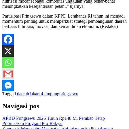
hilirisasi mocaf sebagai komoditas unggulan yang benar-benar
meningkatkan kesejahteraan petani,” ujarnya.
Partisipasi Pringsewu dalam KPPD Lemhanas RI tahun ini menjadi
momentum penting untuk memperkuat strategi pembangunan daerah
berbasis hilirisasi, inovasi, dan kemandirian ekonomi. (Redaksi)
Tagged
daerah
Jakarta
Lampung
pringsewu
Navigasi pos
APBD Pringsewu 2026 Turun Rp148 M, Pemkab Tetap
Prioritaskan Program Pro-Rakyat
Kapolsek Wonosobo Melayat dan Hantarkan ke Pemakaman