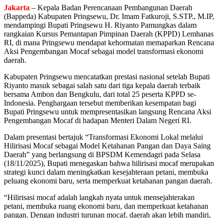
Jakarta
– Kepala Badan Perencanaan Pembangunan Daerah
(Bappeda) Kabupaten Pringsewu, Dr. Imam Fatkuroji, S.STP., M.IP,
mendampingi Bupati Pringsewu H. Riyanto Pamungkas dalam
rangkaian Kursus Pemantapan Pimpinan Daerah (KPPD) Lemhanas
RI, di mana Pringsewu mendapat kehormatan memaparkan Rencana
Aksi Pengembangan Mocaf sebagai model transformasi ekonomi
daerah.
Kabupaten Pringsewu mencatatkan prestasi nasional setelah Bupati
Riyanto masuk sebagai salah satu dari tiga kepala daerah terbaik
bersama Ambon dan Bengkulu, dari total 25 peserta KPPD se-
Indonesia. Penghargaan tersebut memberikan kesempatan bagi
Bupati Pringsewu untuk mempresentasikan langsung Rencana Aksi
Pengembangan Mocaf di hadapan Menteri Dalam Negeri RI.
Dalam presentasi bertajuk “Transformasi Ekonomi Lokal melalui
Hilirisasi Mocaf sebagai Model Ketahanan Pangan dan Daya Saing
Daerah” yang berlangsung di BPSDM Kemendagri pada Selasa
(18/11/2025), Bupati menegaskan bahwa hilirisasi mocaf merupakan
strategi kunci dalam meningkatkan kesejahteraan petani, membuka
peluang ekonomi baru, serta memperkuat ketahanan pangan daerah.
“Hilirisasi mocaf adalah langkah nyata untuk mensejahterakan
petani, membuka ruang ekonomi baru, dan memperkuat ketahanan
pangan. Dengan industri turunan mocaf, daerah akan lebih mandiri,