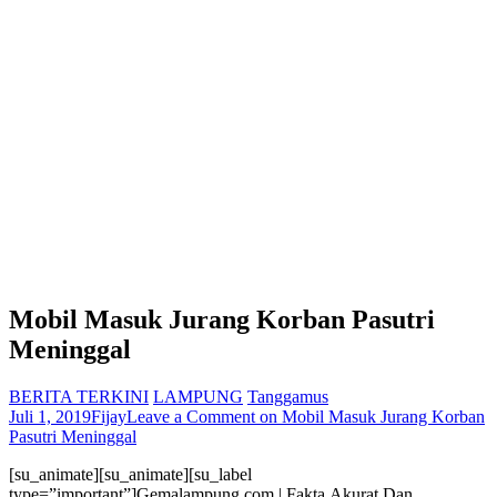
Mobil Masuk Jurang Korban Pasutri
Meninggal
BERITA TERKINI
LAMPUNG
Tanggamus
Juli 1, 2019
Fijay
Leave a Comment
on Mobil Masuk Jurang Korban
Pasutri Meninggal
[su_animate][su_animate][su_label
type=”important”]Gemalampung.com | Fakta,Akurat Dan