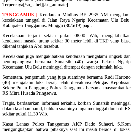
Terpercaya[/su_label][/su_animate]
TANGGAMUS |
Kendaraan Minibus BE 2935 AM mengalami
kecelakaan tunggal di Jalan Raya Ngarip Kecamatan Ulu Belu,
Kabupaten Tanggamus, Minggu (30/6/19) pagi.
Kecelakaan terjadi sekitar pukul 08.00 Wib, mengakibatkan
kendaraan masuk jurang sekitar 30 meter lebih di TKP yang biasa
dikenal tanjakan Abri tersebut.
Kecelakaan juga mengakibatkan kendaraan mengalami ringsek dan
penumpangnya bernama Sunarsih (40) warga Pekon Ngarip
Kecamatan Ulu Belu meninggal ditempat dengan sejumlah luka.
Sementara, pengemudi yang juga suaminya bernama Rudi Hartono
(46) mengalami luka berat, telah dievakuasi Petugas Kepolisian
Sektor Pulau Panggung Polres Tanggamus bersama masyarakat ke
RS Mitra Husada Pringsewu.
Tragis, berdasarkan informasi terkahir, korban Sunarsih meninggal
dalam keadaan hamil, bahkan suaminya juga meninggal dunia di RS
sekitar pukul 11.30 Wib.
Kasat Lantas Polres Tanggamus AKP Dade Suhaeri, S.Kom
mengungkapkan bahwa pihaknya saat ini masih berada di lokasi