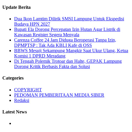
Update Berita
Dua Ikon Lamtim Dilirik SMSI Lampung Untuk Ekspedisi
Budaya HPN 2027
Bupati Ela Dorong Percepatan Izin Hutan Agar Listrik di
Kawasan Register Segera Menyala
Carenza Coffee 24 Jam Diduga Beroperasi Tanpa Izin,
DPMPTSP : Tak Ada KBLI Kafe di OSS
BBWS Mesuji Sekampung Mangkir Saat Ukur Ulang, Ketua
Komisi 1 DPRD Meradang
Di Tengah Polemik Trotoar dan Halte, GEPAK Lampung
Dorong Kritik Berbasis Fakta dan Solusi
Categories
COPYRIGHT
PEDOMAN PEMBERITAAN MEDIA SIBER
Redaksi
Latest News