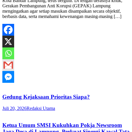
Kota Bandar Lampung, terus bergulir. Di tengah derasnya kritik,
Gerakan Pembangunan Anti Korupsi (GEPAK) Lampung
mengingatkan agar setiap masukan disampaikan secara objektif,
berbasis data, serta memahami kewenangan masing-masing […]
Gedung Kejaksaan Prioritas Siapa?
Juli 20, 2026
Redaksi Utama
Ketua Umum SMSI Kukuhkan Pokja Newsroom
Jaga Desa di Lampung, Perkuat Sinergi Kawal Tata