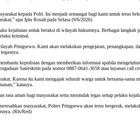
arakat kepada Polri. Ini menjadi semangat bagi kami untuk terus bek
kat,” ujar Iptu Rosali pada Selasa (9/6/2026)
u kejahatan untuk beraksi di wilayah hukumnya. Berbagai langkah prev
elaku kriminal.
wilayah Pringsewu. Kami akan melakukan pengejaran, penangkapan, dan
 tegasnya.
membantu kepolisian dengan memberikan informasi apabila mengetahui 
engaduan Satreskrim pada nomor 0887-0641-3658 atau layanan call cen
arakat. Karena itu kami mengajak seluruh warga untuk bersama-sama m
manan,” katanya.
 rasa aman bagi masyarakat serta menindak tegas setiap pelaku kejah
 meresahkan masyarakat, Polres Pringsewu akan terus bergerak, melak
snya. (Rls/Red)