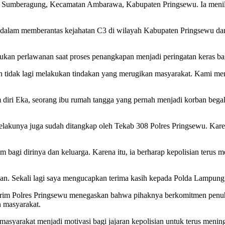
Sumberagung, Kecamatan Ambarawa, Kabupaten Pringsewu. Ia menilai l
n dalam memberantas kejahatan C3 di wilayah Kabupaten Pringsewu d
kukan perlawanan saat proses penangkapan menjadi peringatan keras bag
 dan tidak lagi melakukan tindakan yang merugikan masyarakat. Kami me
diri Eka, seorang ibu rumah tangga yang pernah menjadi korban begal
pelakunya juga sudah ditangkap oleh Tekab 308 Polres Pringsewu. Ka
bagi dirinya dan keluarga. Karena itu, ia berharap kepolisian terus 
kan. Sekali lagi saya mengucapkan terima kasih kepada Polda Lampung
krim Polres Pringsewu menegaskan bahwa pihaknya berkomitmen penuh 
 masyarakat.
masyarakat menjadi motivasi bagi jajaran kepolisian untuk terus me