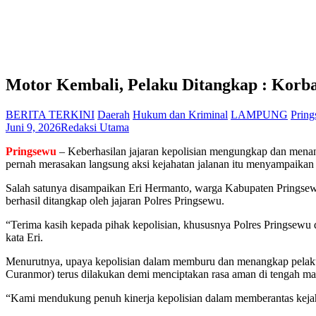
Motor Kembali, Pelaku Ditangkap : Korba
BERITA TERKINI
Daerah
Hukum dan Kriminal
LAMPUNG
Prin
Juni 9, 2026
Redaksi Utama
Pringsewu
– Keberhasilan jajaran kepolisian mengungkap dan menan
pernah merasakan langsung aksi kejahatan jalanan itu menyampaikan
Salah satunya disampaikan Eri Hermanto, warga Kabupaten Pringsew
berhasil ditangkap oleh jajaran Polres Pringsewu.
“Terima kasih kepada pihak kepolisian, khususnya Polres Pringsewu
kata Eri.
Menurutnya, upaya kepolisian dalam memburu dan menangkap pelaku k
Curanmor) terus dilakukan demi menciptakan rasa aman di tengah ma
“Kami mendukung penuh kinerja kepolisian dalam memberantas kejah