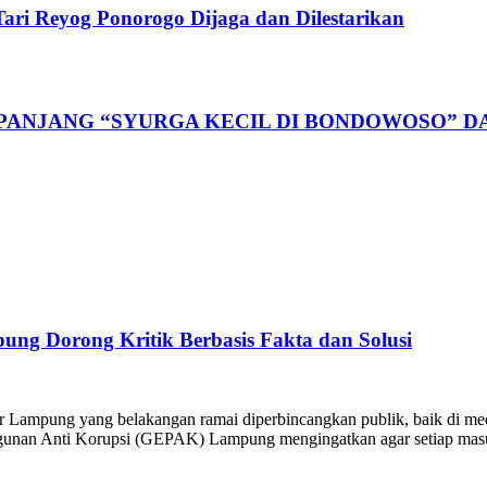
ari Reyog Ponorogo Dijaga dan Dilestarikan
PANJANG “SYURGA KECIL DI BONDOWOSO” D
ng Dorong Kritik Berbasis Fakta dan Solusi
ar Lampung yang belakangan ramai diperbincangkan publik, baik di 
ngunan Anti Korupsi (GEPAK) Lampung mengingatkan agar setiap masuk