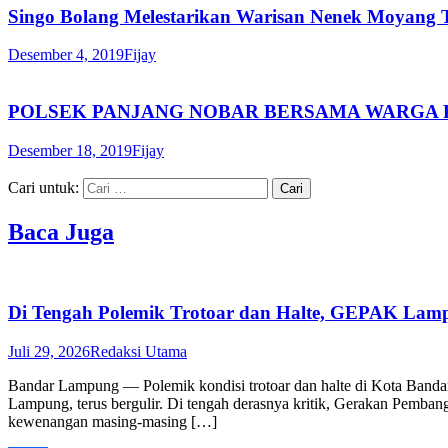
Singo Bolang Melestarikan Warisan Nenek Moyang T
Desember 4, 2019
Fijay
POLSEK PANJANG NOBAR BERSAMA WARGA 
Desember 18, 2019
Fijay
Cari untuk:
Baca Juga
Di Tengah Polemik Trotoar dan Halte, GEPAK Lampu
Juli 29, 2026
Redaksi Utama
Bandar Lampung — Polemik kondisi trotoar dan halte di Kota Band
Lampung, terus bergulir. Di tengah derasnya kritik, Gerakan Pemba
kewenangan masing-masing […]