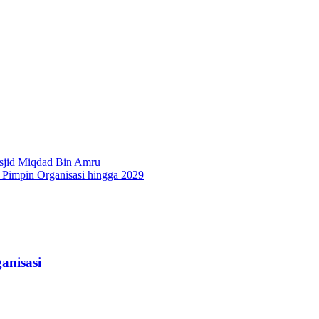
sjid Miqdad Bin Amru
Pimpin Organisasi hingga 2029
anisasi