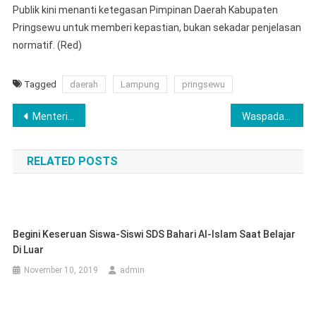
Publik kini menanti ketegasan Pimpinan Daerah Kabupaten
Pringsewu untuk memberi kepastian, bukan sekadar penjelasan
normatif. (Red)
Tagged
daerah
Lampung
pringsewu
Navigasi
Menteri Agus Andrianto Tutup Rakernas IWO, Dorong Jurnalis Online Profesional dan Berintegritas
Waspada! BRI Region 5 Bandar Lampung Ingatkan Masyarakat Jangan Sembarangan Klik Tautan Palsu
pos
RELATED POSTS
Begini Keseruan Siswa-Siswi SDS Bahari Al-Islam Saat Belajar
Di Luar
November 10, 2019
admin