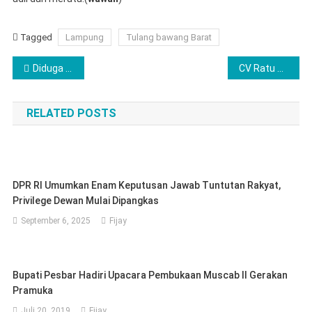
Tagged
Lampung
Tulang bawang Barat
Navigasi
Diduga Pembuatan Sumur Bor 21 Titik Tidak Tepat Sasaran Dinodai DPRKP
CV Ratu Barokah Didemo, Dugaan Merugikan KPM-BPNT di Kabupaten Pringsewu
pos
RELATED POSTS
DPR RI Umumkan Enam Keputusan Jawab Tuntutan Rakyat,
Privilege Dewan Mulai Dipangkas
September 6, 2025
Fijay
Bupati Pesbar Hadiri Upacara Pembukaan Muscab II Gerakan
Pramuka
Juli 20, 2019
Fijay