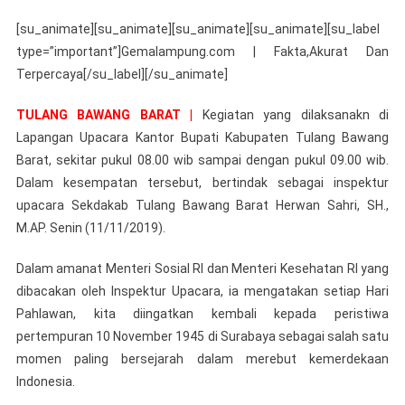
Pemkab
[su_animate][su_animate][su_animate][su_animate][su_label
Tulang
type=”important”]Gemalampung.com | Fakta,Akurat Dan
Bawang
Terpercaya[/su_label][/su_animate]
Barat
Melaksanakan
TULANG BAWANG BARAT |
Kegiatan yang dilaksanakn di
Upacara
Lapangan Upacara Kantor Bupati Kabupaten Tulang Bawang
Dalam
Rangka
Barat, sekitar pukul 08.00 wib sampai dengan pukul 09.00 wib.
Memperingati
Dalam kesempatan tersebut, bertindak sebagai inspektur
Hari
upacara Sekdakab Tulang Bawang Barat Herwan Sahri, SH.,
Pahlawan
M.AP. Senin (11/11/2019).
Dan
Hari
Dalam amanat Menteri Sosial RI dan Menteri Kesehatan RI yang
Kesehatan
dibacakan oleh Inspektur Upacara, ia mengatakan setiap Hari
Nasional
Pahlawan, kita diingatkan kembali kepada peristiwa
Ke-
pertempuran 10 November 1945 di Surabaya sebagai salah satu
55
momen paling bersejarah dalam merebut kemerdekaan
Tahun
Indonesia.