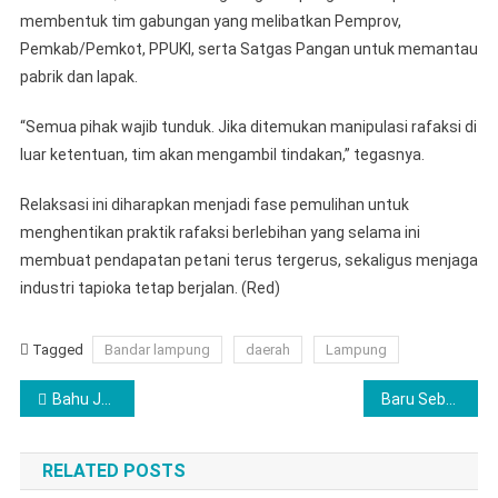
membentuk tim gabungan yang melibatkan Pemprov,
Pemkab/Pemkot, PPUKI, serta Satgas Pangan untuk memantau
pabrik dan lapak.
“Semua pihak wajib tunduk. Jika ditemukan manipulasi rafaksi di
luar ketentuan, tim akan mengambil tindakan,” tegasnya.
Relaksasi ini diharapkan menjadi fase pemulihan untuk
menghentikan praktik rafaksi berlebihan yang selama ini
membuat pendapatan petani terus tergerus, sekaligus menjaga
industri tapioka tetap berjalan. (Red)
Tagged
Bandar lampung
daerah
Lampung
Navigasi
Bahu Jalan Jadi Lapak Liar, Pemkab Pringsewu Keluarkan Teguran Keras untuk Pemilik Usaha
Baru Sebulan Selesai, Jalan Rp5,6 Miliar di Pringsewu Sudah Rusak
pos
RELATED POSTS