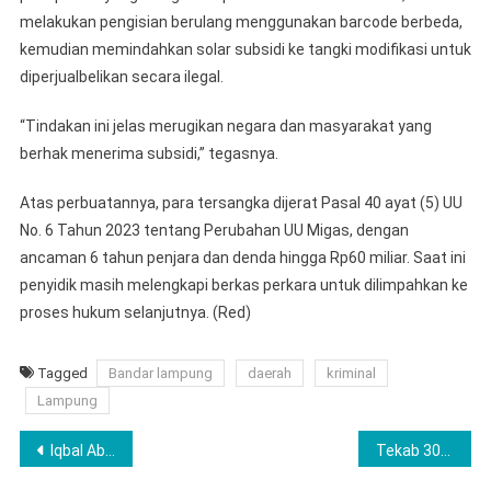
melakukan pengisian berulang menggunakan barcode berbeda,
kemudian memindahkan solar subsidi ke tangki modifikasi untuk
diperjualbelikan secara ilegal.
“Tindakan ini jelas merugikan negara dan masyarakat yang
berhak menerima subsidi,” tegasnya.
Atas perbuatannya, para tersangka dijerat Pasal 40 ayat (5) UU
No. 6 Tahun 2023 tentang Perubahan UU Migas, dengan
ancaman 6 tahun penjara dan denda hingga Rp60 miliar. Saat ini
penyidik masih melengkapi berkas perkara untuk dilimpahkan ke
proses hukum selanjutnya. (Red)
Tagged
Bandar lampung
daerah
kriminal
Lampung
Navigasi
Iqbal Abdul Aziz Resmi Pimpin IPHI Pesawaran, Tekad Besar Bangun Ekonomi Umat, Bukan Sekadar Seremoni Pelantikan
Tekab 308 Presisi Polsek Bumiratu Nuban Amankan Dua Pengguna Sabu di Lampung Tengah