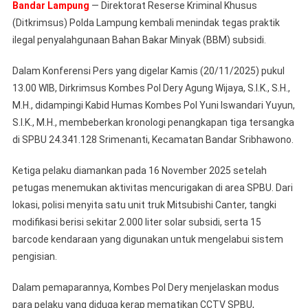
Bandar Lampung
— Direktorat Reserse Kriminal Khusus
(Ditkrimsus) Polda Lampung kembali menindak tegas praktik
ilegal penyalahgunaan Bahan Bakar Minyak (BBM) subsidi.
Dalam Konferensi Pers yang digelar Kamis (20/11/2025) pukul
13.00 WIB, Dirkrimsus Kombes Pol Dery Agung Wijaya, S.I.K., S.H.,
M.H., didampingi Kabid Humas Kombes Pol Yuni Iswandari Yuyun,
S.I.K., M.H., membeberkan kronologi penangkapan tiga tersangka
di SPBU 24.341.128 Srimenanti, Kecamatan Bandar Sribhawono.
Ketiga pelaku diamankan pada 16 November 2025 setelah
petugas menemukan aktivitas mencurigakan di area SPBU. Dari
lokasi, polisi menyita satu unit truk Mitsubishi Canter, tangki
modifikasi berisi sekitar 2.000 liter solar subsidi, serta 15
barcode kendaraan yang digunakan untuk mengelabui sistem
pengisian.
Dalam pemaparannya, Kombes Pol Dery menjelaskan modus
para pelaku yang diduga kerap mematikan CCTV SPBU,