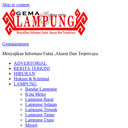
Skip to content
Gemalampung
Menyajikan Informasi Fakta ,Akurat Dan Terpercaya
ADVERTORIAL
BERITA TERKINI
HIBURAN
Hukum & Kriminal
LAMPUNG
Bandar Lampung
Kota Metro
Lampung Barat
Lampung Selatan
Lampung Tengah
Lampung Timur
Lampung Utara
Mesuji