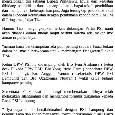
mencalonkan diri sebagai Bupati Pringsewu. Mulai dari kegiatan
dibidang pendidikan dan memang beliau sebagai tokoh pendidikan
dan mempunyai beberapa kampus. Juga terungkap pak Fauzi aktif
dalam ekonomi kerakyatan dengan pembinaan kepada para UMKM
di Pringsewu,” ujar Tiza.
Namun Tiza mengungkapkan terkait dukungan Partai PSI nanti
akan dibahas dalam tindak lanjut berikut karena ada mekanisme
aturan organisasinya.
“namun kami berkesimpulan ada poin penting saudara Fauzi bukan
dalam hal masih berwacana untuk membangun Pringsewu,” akhir
Tiza.
Ketua DPW PSI itu didampingi oleh Bro Ivan Afrihansa ( ketua
desk Pilkada DPW PSI), Bro Yong Iricha Fatra ( bendahara DPW
PSI Lampung), Bro Anggun Yanuar ( sekretaris DPW PSI
Lampung) dan Bro Uzattomiaz Nugrah ( wakil ketua bidang
kampanye pemilu).
Sementara Fauzi saat dihubungi membenarkan dirinya telah
melakukan silahturahmi dan mengambil formulir dukungan kepada
Partai PSI Lampung.
” Iya saya sudah bersilahturahmi dengan PSI Lampung dan
pengurus nya dan sudah mengambil formulir dukungan ,” ujar Fauzi