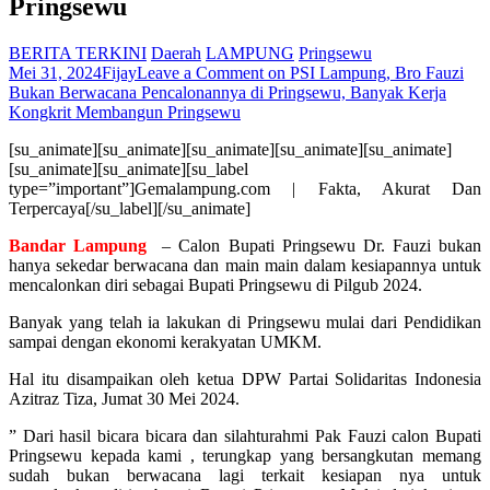
Pringsewu
BERITA TERKINI
Daerah
LAMPUNG
Pringsewu
Mei 31, 2024
Fijay
Leave a Comment
on PSI Lampung, Bro Fauzi
Bukan Berwacana Pencalonannya di Pringsewu, Banyak Kerja
Kongkrit Membangun Pringsewu
[su_animate][su_animate][su_animate][su_animate][su_animate]
[su_animate][su_animate][su_label
type=”important”]Gemalampung.com | Fakta, Akurat Dan
Terpercaya[/su_label][/su_animate]
Bandar Lampung
– Calon Bupati Pringsewu Dr. Fauzi bukan
hanya sekedar berwacana dan main main dalam kesiapannya untuk
mencalonkan diri sebagai Bupati Pringsewu di Pilgub 2024.
Banyak yang telah ia lakukan di Pringsewu mulai dari Pendidikan
sampai dengan ekonomi kerakyatan UMKM.
Hal itu disampaikan oleh ketua DPW Partai Solidaritas Indonesia
Azitraz Tiza, Jumat 30 Mei 2024.
” Dari hasil bicara bicara dan silahturahmi Pak Fauzi calon Bupati
Pringsewu kepada kami , terungkap yang bersangkutan memang
sudah bukan berwacana lagi terkait kesiapan nya untuk