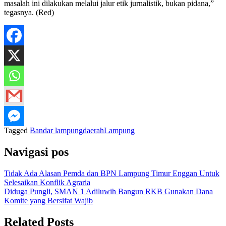
masalah ini dilakukan melalui jalur etik jurnalistik, bukan pidana,”
tegasnya. (Red)
Tagged
Bandar lampung
daerah
Lampung
Navigasi pos
Tidak Ada Alasan Pemda dan BPN Lampung Timur Enggan Untuk
Selesaikan Konflik Agraria
Diduga Pungli, SMAN 1 Adiluwih Bangun RKB Gunakan Dana
Komite yang Bersifat Wajib
Related Posts