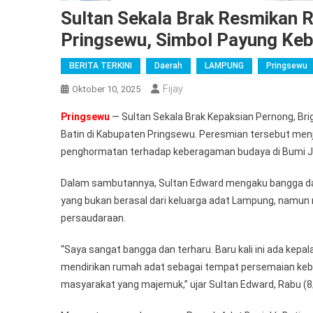
Sultan Sekala Brak Resmikan R
Pringsewu, Simbol Payung Ke
BERITA TERKINI
Daerah
LAMPUNG
Pringsewu
Fijay
Oktober 10, 2025
Pringsewu
— Sultan Sekala Brak Kepaksian Pernong, Br
Batin di Kabupaten Pringsewu. Peresmian tersebut me
penghormatan terhadap keberagaman budaya di Bumi 
Dalam sambutannya, Sultan Edward mengaku bangga dan 
yang bukan berasal dari keluarga adat Lampung, namu
persaudaraan.
“Saya sangat bangga dan terharu. Baru kali ini ada kepal
mendirikan rumah adat sebagai tempat persemaian keb
masyarakat yang majemuk,” ujar Sultan Edward, Rabu (