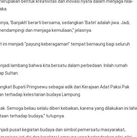
upakan bentuk kreativitas dan inovasi nyata dalam menjaga nilai-
aka.
ya, ‘Banjakh’ berarti bersama, sedangkan ‘Batin’ adalah jiwa. Jadi,
endampingi dan menjaga kemuliaan,” jelasnya.
t ini menjadi “payung keberagaman” tempat bernaung bagi seluruh
.
njadi lambang bahwa kita bersatu dalam perbedaan. Inilah rumah
p Sultan.
gkat Bupati Pringsewu sebagai adik dari Kerajaan Adat Paksi Pak
an terhadap kelestarian budaya Lampung.
k. Semoga beliau selalu diberi kebaikan, karena yang dilakukan ini lahi
intaan terhadap budaya,” tutupnya.
njadi pusat kegiatan budaya dan simbol pemersatu masyarakat,