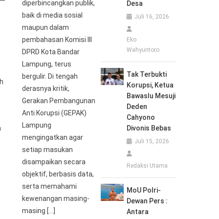
diperbincangkan publik,
Desa
baik di media sosial
Juli 16, 2026
maupun dalam
pembahasan Komisi III
Eko
Wahyuntoro
DPRD Kota Bandar
Lampung, terus
Tak Terbukti
bergulir. Di tengah
kh
Korupsi, Ketua
derasnya kritik,
Bawaslu Mesuji
Gerakan Pembangunan
Deden
Anti Korupsi (GEPAK)
Cahyono
Lampung
h
Divonis Bebas
mengingatkan agar
Juli 15, 2026
setiap masukan
disampaikan secara
Redaksi Utama
objektif, berbasis data,
serta memahami
MoU Polri-
kewenangan masing-
Dewan Pers :
masing […]
Antara