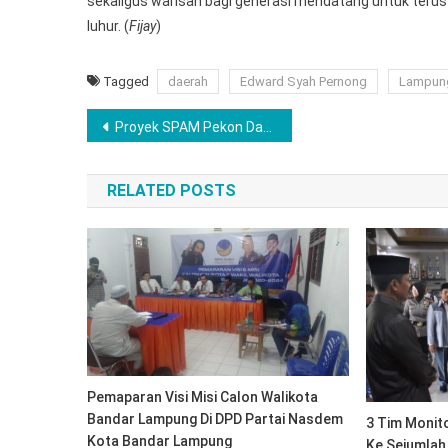
sekaligus warisan bagi generasi mendatang untuk terus m
luhur. (
Fijay
)
Tagged
daerah
Edward Syah Pernong
Lampun
Navigasi
Proyek SPAM Pekon Datar Lebuay Disorot: Tak Transparan, Tak Libatkan Warga, dan Diduga Rugikan Negara
pos
RELATED POSTS
Pemaparan Visi Misi Calon Walikota
Bandar Lampung Di DPD Partai Nasdem
3 Tim Monit
Kota Bandar Lampung
Ke Sejumlah