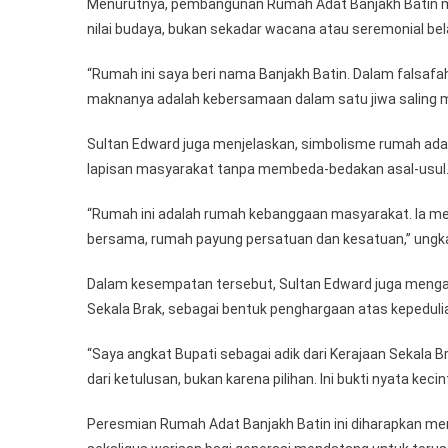
Menurutnya, pembangunan Rumah Adat Banjakh Batin mer
nilai budaya, bukan sekadar wacana atau seremonial bel
“Rumah ini saya beri nama Banjakh Batin. Dalam falsafahn
maknanya adalah kebersamaan dalam satu jiwa saling m
Sultan Edward juga menjelaskan, simbolisme rumah ada
lapisan masyarakat tanpa membeda-bedakan asal-usul
“Rumah ini adalah rumah kebanggaan masyarakat. Ia me
bersama, rumah payung persatuan dan kesatuan,” ungka
Dalam kesempatan tersebut, Sultan Edward juga mengan
Sekala Brak, sebagai bentuk penghargaan atas kepeduli
“Saya angkat Bupati sebagai adik dari Kerajaan Sekala Bra
dari ketulusan, bukan karena pilihan. Ini bukti nyata kec
Peresmian Rumah Adat Banjakh Batin ini diharapkan me