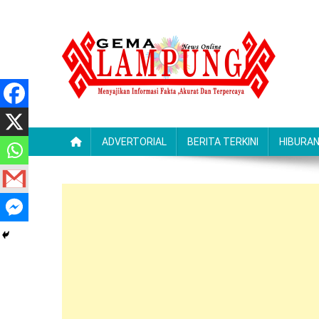
Skip
to
content
Gemalampung
Menyajikan Informasi Fakta ,Akurat Dan Terpercaya
ADVERTORIAL
BERITA TERKINI
HIBURA