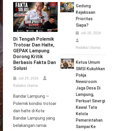
Gedung
Kejaksaan
Prioritas
Siapa?
Juli 20, 2026
Di Tengah Polemik
Trotoar Dan Halte,
Redaksi Utama
GEPAK Lampung
Dorong Kritik
Berbasis Fakta Dan
Ketua Umum
Solusi
SMSI Kukuhkan
Pokja
Juli 29, 2026
Newsroom
Redaksi Utama
Jaga Desa Di
Lampung,
Bandar Lampung —
Perkuat Sinergi
Polemik kondisi trotoar
Kawal Tata
dan halte di Kota
Kelola
Bandar Lampung yang
Pemerintahan
belakangan ramai
Sampai Ke