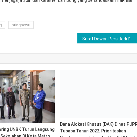
enjaga jati diri dan karakter Lampung yang berlandaskan nilai-nilai
g
pringsewu
Surat Dewan Pers Jadi Dasar Hukum, Pelapor Minta Cyber Polda Lampung Usut Penyebar Fitnah Digital
Dana Alokasi Khusus (DAK) Dinas PUP
Tubaba Tahun 2022, Prioritaskan
Pembangunan Infrastruktur Di Wilayah
Utara
September 12, 2022
Fijay
oring UNBK Turun Langsung
 Sekolahan Di Kota Metro