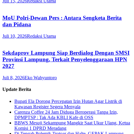
Juli 15, 2026
Redaksi Utama
MoU Polri-Dewan Pers : Antara Sengketa Berita
dan Pidana
Juli 10, 2026
Redaksi Utama
Sekdaprov Lampung Siap Berdialog Dengan SMSI
Provinsi Lampung, Terkait Penyelenggaraan HPN
2027
Juli 8, 2026
Eko Wahyuntoro
Update Berita
Bupati Ela Dorong Percepatan Izin Hutan Agar Listrik di
Kawasan Register Segera Menyala
Carenza Coffee 24 Jam Diduga Beroperasi Tanpa Izin,
DPMPTSP : Tak Ada KBLI Kafe di OSS
BBWS Mesuji Sekampung Mangkir Saat Ukur Ulang, Ketua
Komisi 1 DPRD Meradang
Di Tengah Polemik Trotoar dan Halte, GEPAK Lampung