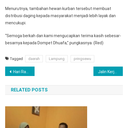
Menurutnya, tambahan hewan kurban tersebut membuat
distribusi daging kepada masyarakat menjadi lebih layak dan
mencukupi.
“Semoga berkah dan kami mengucapkan terima kasih sebesar-
besarnya kepada Dompet Dhuafa,” pungkasnya. (Red)
Tagged
daerah
Lampung
pringsewu
Navigasi
Hari Raya Kurban Penuh Kebersamaan, Bentuk Kepedulian Pemkab Lamtim Terhadapa Insan Pers Dan LSM
Jalin Kerjasama SMSI Dengan Disperindag Lamtim Dorong Penguatan IKM Dan UMKM Lokal
pos
RELATED POSTS