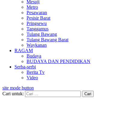
Mesuji
Metro
Pesawaran
Pesisir Barat
Pringsewu
Tanggamus
Tulang Bawang
Tulang Bawang Barat
Waykanan
RAGAM
Budaya
BUDAYA DAN PENDIDIKAN
Serba-serbi
Berita Tv
Video
site mode button
Cari untuk: