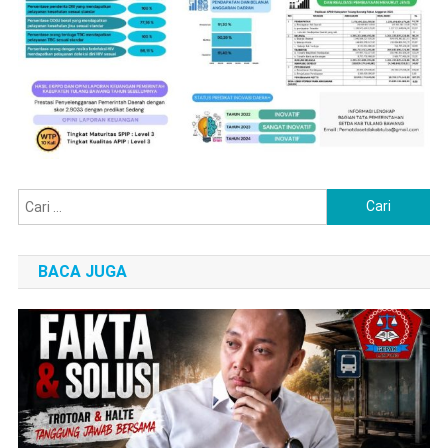
Di Tengah Polemik Trotoar Dan Halte, GEPAK
Lampung Dorong Kritik Berbasis Fakta Dan Solusi
Juli 29, 2026
Redaksi Utama
Bandar Lampung — Polemik kondisi trotoar dan halte di Kota
Bandar Lampung yang belakangan ramai diperbincangkan publik,
baik di media sosial maupun dalam pembahasan Komisi III DPRD
Kota Bandar Lampung, terus bergulir. Di tengah derasnya kritik,
Gerakan Pembangunan Anti Korupsi (GEPAK) Lampung
mengingatkan agar setiap masukan disampaikan secara
objektif, berbasis data, serta memahami kewenangan masing-
masing […]
Gedung Kejaksaan Prioritas Siapa?
Juli 20, 2026
Redaksi Utama