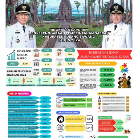
Cari
untuk:
BACA JUGA