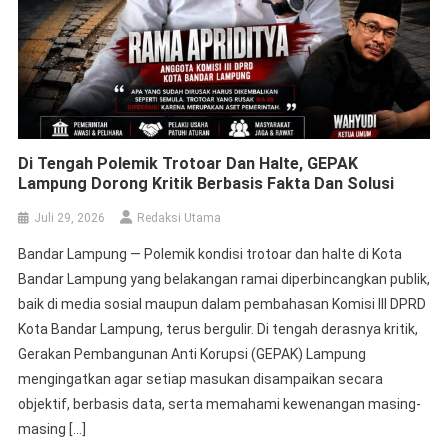
Ketua Umum SMSI Kukuhkan Pokja
Newsroom Jaga Desa Di Lampung,
Perkuat Sinergi Kawal Tata Kelola
Pemerintahan Sampai Ke Desa
Juli 16, 2026
Eko Wahyuntoro
Tak Terbukti Korupsi, Ketua Bawaslu
Mesuji Deden Cahyono Divonis Bebas
Juli 15, 2026
Redaksi Utama
MoU Polri-Dewan Pers : Antara Sengketa
Berita Dan Pidana
Juli 10, 2026
Redaksi Utama
Sekdaprov Lampung Siap Berdialog