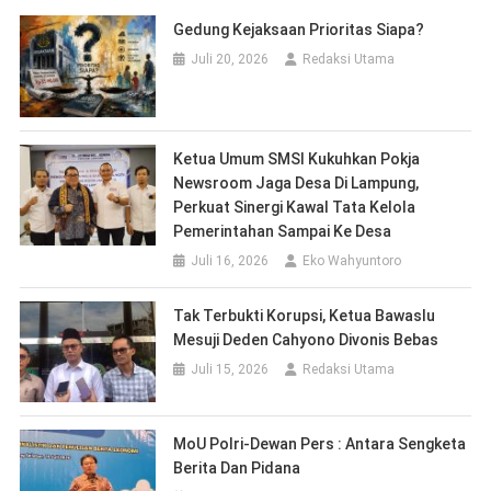
Dengan SMSI Provinsi Lampung, Terkait
Penyelenggaraan HPN 2027
Juli 8, 2026
Eko Wahyuntoro
UPDATE BERITA
Bupati Ela Dorong Percepatan Izin Hutan Agar Listrik di
Kawasan Register Segera Menyala
Carenza Coffee 24 Jam Diduga Beroperasi Tanpa Izin,
DPMPTSP : Tak Ada KBLI Kafe di OSS
BBWS Mesuji Sekampung Mangkir Saat Ukur Ulang, Ketua
Komisi 1 DPRD Meradang
Di Tengah Polemik Trotoar dan Halte, GEPAK Lampung
Dorong Kritik Berbasis Fakta dan Solusi
RSUD KH Ahmad Hanafiah Jalani Survei Akreditasi LAM-
KPRS, Targetkan Predikat Paripurna