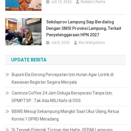
CATEGORIES
COPYRIGHT
PEDOMAN PEMBERITAAN MEDIA SIBER
Redaksi
LATEST NEWS
Diduga Palsukan Dokumen Untuk
Menikah Lagi
Juli 20, 2019
Fijay