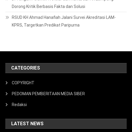
Bupati Ela Dorong Percepatan Izin
Hutan Agar Listrik Di Kawasan
Register Segera Menyala
Agustus 4, 2026
Eko Wahyuntoro
Carenza Coffee 24 Jam Diduga
Beroperasi Tanpa Izin, DPMPTSP :
Tak Ada KBLI Kafe Di OSS
Juli 30, 2026
Fijay
META
Masuk
Feed entri
Feed komentar
WordPress.org