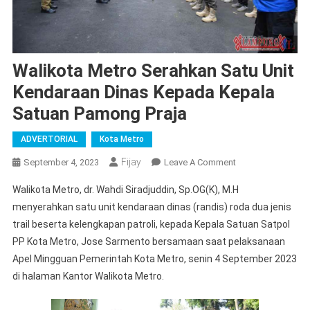
Walikota Metro Serahkan Satu Unit
Kendaraan Dinas Kepada Kepala
Satuan Pamong Praja
ADVERTORIAL
Kota Metro
Fijay
On
September 4, 2023
Leave A Comment
Walikota
Walikota Metro, dr. Wahdi Siradjuddin, Sp.OG(K), M.H
Metro
menyerahkan satu unit kendaraan dinas (randis) roda dua jenis
Serahkan
trail beserta kelengkapan patroli, kepada Kepala Satuan Satpol
Satu
PP Kota Metro, Jose Sarmento bersamaan saat pelaksanaan
Unit
Kendaraan
Apel Mingguan Pemerintah Kota Metro, senin 4 September 2023
Dinas
di halaman Kantor Walikota Metro.
Kepada
Kepala