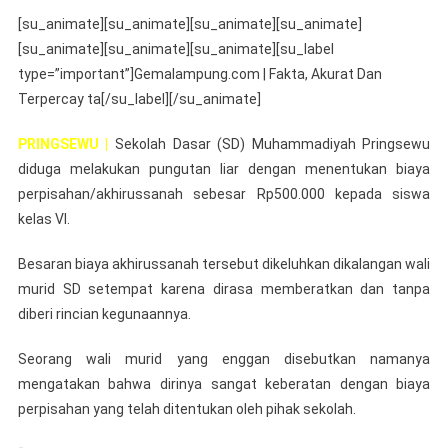
Besarnya
[su_animate][su_animate][su_animate][su_animate]
Biaya
[su_animate][su_animate][su_animate][su_label
Akhirussanah
type=”important”]Gemalampung.com | Fakta, Akurat Dan
SD
Terpercay ta[/su_label][/su_animate]
Muhammadiyah
Pringsewu
PRINGSEWU |
Sekolah Dasar (SD) Muhammadiyah Pringsewu
Dikeluhkan
Wali
diduga melakukan pungutan liar dengan menentukan biaya
Murid
perpisahan/akhirussanah sebesar Rp500.000 kepada siswa
kelas VI.
Besaran biaya akhirussanah tersebut dikeluhkan dikalangan wali
murid SD setempat karena dirasa memberatkan dan tanpa
diberi rincian kegunaannya.
Seorang wali murid yang enggan disebutkan namanya
mengatakan bahwa dirinya sangat keberatan dengan biaya
perpisahan yang telah ditentukan oleh pihak sekolah.