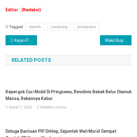
Editor : (Redaksi)
Tagged
daerah
Lampung
pringsewu
Navigasi
Kejari Pringsewu Selidiki Dugaan Mafia Pupuk Bersubsidi di Gadingrejo
Wakil Bupati Hadiri Muscab IV Kwarcab Gerakan Pramuka Lamtim
pos
RELATED POSTS
Kepergok Curi Mobil Di Pringsewu, Residivis Babak Belur Diamuk
Massa, Rekannya Kabur
Maret 7, 2026
Redaksi Utama
Diduga Bantuan PIP Ditilep, Sejumlah Wali Murid Sempat