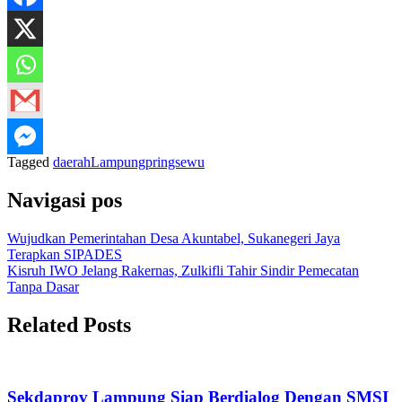
Tagged
daerah
Lampung
pringsewu
Navigasi pos
Wujudkan Pemerintahan Desa Akuntabel, Sukanegeri Jaya
Terapkan SIPADES
Kisruh IWO Jelang Rakernas, Zulkifli Tahir Sindir Pemecatan
Tanpa Dasar
Related Posts
Sekdaprov Lampung Siap Berdialog Dengan SMSI