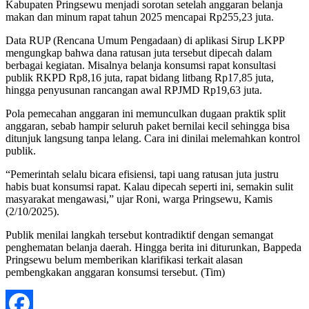
Kabupaten Pringsewu menjadi sorotan setelah anggaran belanja
makan dan minum rapat tahun 2025 mencapai Rp255,23 juta.
Data RUP (Rencana Umum Pengadaan) di aplikasi Sirup LKPP
mengungkap bahwa dana ratusan juta tersebut dipecah dalam
berbagai kegiatan. Misalnya belanja konsumsi rapat konsultasi
publik RKPD Rp8,16 juta, rapat bidang litbang Rp17,85 juta,
hingga penyusunan rancangan awal RPJMD Rp19,63 juta.
Pola pemecahan anggaran ini memunculkan dugaan praktik split
anggaran, sebab hampir seluruh paket bernilai kecil sehingga bisa
ditunjuk langsung tanpa lelang. Cara ini dinilai melemahkan kontrol
publik.
“Pemerintah selalu bicara efisiensi, tapi uang ratusan juta justru
habis buat konsumsi rapat. Kalau dipecah seperti ini, semakin sulit
masyarakat mengawasi,” ujar Roni, warga Pringsewu, Kamis
(2/10/2025).
Publik menilai langkah tersebut kontradiktif dengan semangat
penghematan belanja daerah. Hingga berita ini diturunkan, Bappeda
Pringsewu belum memberikan klarifikasi terkait alasan
pembengkakan anggaran konsumsi tersebut. (Tim)