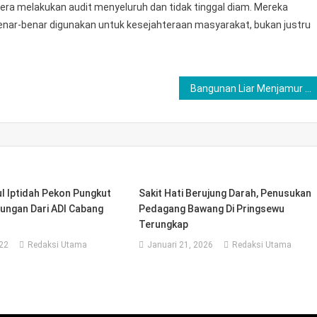
a melakukan audit menyeluruh dan tidak tinggal diam. Mereka
enar-benar digunakan untuk kesejahteraan masyarakat, bukan justru
Bangunan Liar Menjamur di Pringsewu, PBG Diabaikan : Pengusaha Nekat, Pengawasan Dipertanyakan
l Iptidah Pekon Pungkut
Sakit Hati Berujung Darah, Penusukan
ungan Dari ADI Cabang
Pedagang Bawang Di Pringsewu
Terungkap
022
Redaksi Utama
Januari 21, 2026
Redaksi Utama