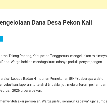
engelolaan Dana Desa Pekon Kali
s
amatan Talang Padang, Kabupaten Tanggamus, mengeluhkan minimnya
a Desa. Warga bahkan menduga kuat adanya praktik penyimpangan
yarakat kepada Badan Himpunan Pemekonan (BHP) beberapa waktu
nyebutkan, laporan itu telah ditindaklanjuti melalui forum pertemuan
bruari 2026 di balai pekon.
 menyentuh akar persoalan. Warga justru semakin kecewa,” ujar sumb