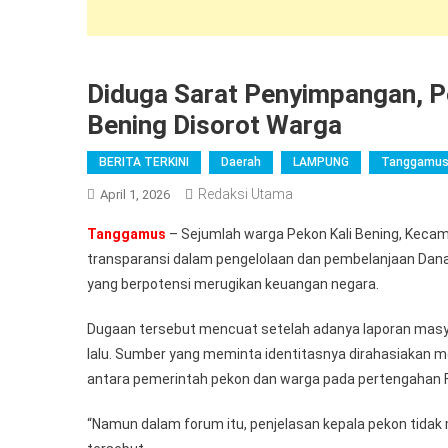
Diduga Sarat Penyimpangan, P
Bening Disorot Warga
BERITA TERKINI
Daerah
LAMPUNG
Tanggamu
Redaksi Utama
April 1, 2026
Tanggamus
– Sejumlah warga Pekon Kali Bening, Kec
transparansi dalam pengelolaan dan pembelanjaan Dan
yang berpotensi merugikan keuangan negara.
Dugaan tersebut mencuat setelah adanya laporan mas
lalu. Sumber yang meminta identitasnya dirahasiakan me
antara pemerintah pekon dan warga pada pertengahan Fe
“Namun dalam forum itu, penjelasan kepala pekon tidak