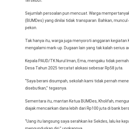
tersebut.
Sejumlah persoalan pun mencuat. Warga mempertanyak
(BUMDes) yang dinilai tidak transparan. Bahkan, muncu
pekon.
Tak hanya itu, warga juga menyoroti anggaran kegiatan
mengalami mark-up. Dugaan lain yang tak kalah serius a
Kepala PAUD/TK Nurul Iman, Ema, mengaku tidak pernah
Desa Tahun 2025 tercatat alokasi sebesar Rp58 juta.
“Saya berani disumpah, sekolah kami tidak pernah mener
disebutkan,” tegasnya.
Sementara itu, mantan Ketua BUMDes, Kholifah, meng
diajak mencairkan dana lebih dari Rp100 juta di bank be
“Uang itu langsung saya serahkan ke Sekdes, lalu ke kep
mengundurkan diri,” ungkapnya.