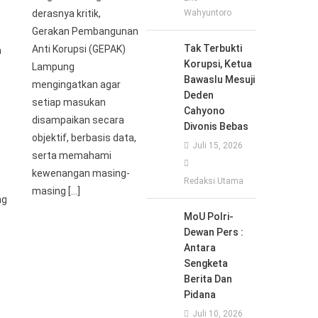
derasnya kritik,
Wahyuntoro
Gerakan Pembangunan
Tak Terbukti
Anti Korupsi (GEPAK)
a
Korupsi, Ketua
Lampung
Bawaslu Mesuji
mengingatkan agar
Deden
setiap masukan
Cahyono
disampaikan secara
Divonis Bebas
objektif, berbasis data,
Juli 15, 2026
serta memahami
kewenangan masing-
Redaksi Utama
masing […]
ng
MoU Polri-
Dewan Pers :
Antara
Sengketa
Berita Dan
Pidana
Juli 10, 2026