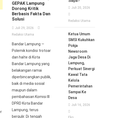
Siapa?
GEPAK Lampung
Juli 20, 2026
Dorong Kritik
Berbasis Fakta Dan
Solusi
Redaksi Utama
Juli 29, 2026
Ketua Umum
Redaksi Utama
SMSI Kukuhkan
Bandar Lampung —
Pokja
Polemik kondisi trotoar
Newsroom
dan halte di Kota
Jaga Desa Di
Lampung,
Bandar Lampung yang
Perkuat Sinergi
belakangan ramai
Kawal Tata
diperbincangkan publik,
Kelola
baik di media sosial
Pemerintahan
maupun dalam
Sampai Ke
pembahasan Komisi III
Desa
DPRD Kota Bandar
Juli 16, 2026
Lampung, terus
er
bergulir. Di tengah
Eko