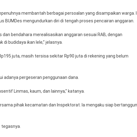
dak sepenuhnya membantah berbagai persoalan yang disampaikan warga. 
rus BUMDes mengundurkan diri di tengah proses pencairan anggaran.
es dan bendahara merealisasikan anggaran sesuai RAB, dengan
 budidaya ikan lele,” jelasnya.
95 juta, masih tersisa sekitar Rp90 juta di rekening yang belum
kui adanya pergeseran penggunaan dana.
sentif Linmas, kaum, dan lainnya,” katanya.
bersama pihak kecamatan dan Inspektorat. Ia mengaku siap bertanggu
 tegasnya.