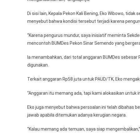
Di sisi lain, Kepala Pekon Kali Bening, Eko Wibowo, ti
menyebut bahwa kondisi tersebut terjadi karena pengu
“Karena pengurus mundur, saya inisiatif meminta Sekd
mencontoh BUMDes Pekon Sinar Semendo yang bergerak di
Ia menambahkan, dari total anggaran BUMDes sebesar Rp1
digunakan.
Terkait anggaran Rp58 juta untuk PAUD/TK, Eko menga
“Anggaran itu memang ada, tapi kami alokasikan untuk in
Eko juga menyebut bahwa persoalan ini telah dibahas 
jawab apabila ditemukan adanya kerugian negara.
“Kalau memang ada temuan, saya siap mengembalikan,”