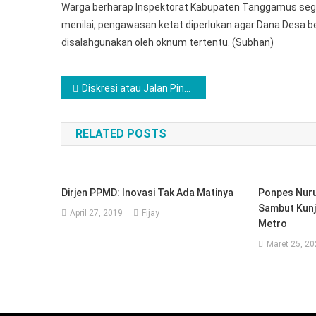
Warga berharap Inspektorat Kabupaten Tanggamus seger
menilai, pengawasan ketat diperlukan agar Dana Desa b
disalahgunakan oleh oknum tertentu. (Subhan)
Navigasi
Diskresi atau Jalan Pintas, Polemik Tanah Lempung di Balik Ancaman 300 Industri Genteng Pringsewu
pos
RELATED POSTS
Dirjen PPMD: Inovasi Tak Ada Matinya
Ponpes Nuru
Sambut Kunj
April 27, 2019
Fijay
Metro
Maret 25, 2