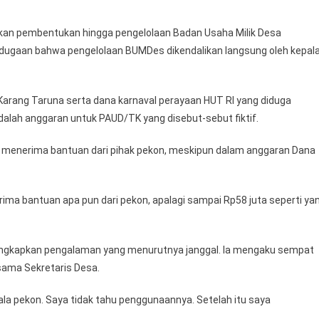
an pembentukan hingga pengelolaan Badan Usaha Milik Desa
l dugaan bahwa pengelolaan BUMDes dikendalikan langsung oleh kepal
 Karang Taruna serta dana karnaval perayaan HUT RI yang diduga
dalah anggaran untuk PAUD/TK yang disebut-sebut fiktif.
 menerima bantuan dari pihak pekon, meskipun dalam anggaran Dana
ima bantuan apa pun dari pekon, apalagi sampai Rp58 juta seperti ya
ungkapkan pengalaman yang menurutnya janggal. Ia mengaku sempat
rsama Sekretaris Desa.
ala pekon. Saya tidak tahu penggunaannya. Setelah itu saya