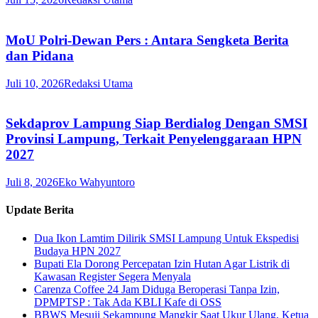
MoU Polri-Dewan Pers : Antara Sengketa Berita
dan Pidana
Juli 10, 2026
Redaksi Utama
Sekdaprov Lampung Siap Berdialog Dengan SMSI
Provinsi Lampung, Terkait Penyelenggaraan HPN
2027
Juli 8, 2026
Eko Wahyuntoro
Update Berita
Dua Ikon Lamtim Dilirik SMSI Lampung Untuk Ekspedisi
Budaya HPN 2027
Bupati Ela Dorong Percepatan Izin Hutan Agar Listrik di
Kawasan Register Segera Menyala
Carenza Coffee 24 Jam Diduga Beroperasi Tanpa Izin,
DPMPTSP : Tak Ada KBLI Kafe di OSS
BBWS Mesuji Sekampung Mangkir Saat Ukur Ulang, Ketua