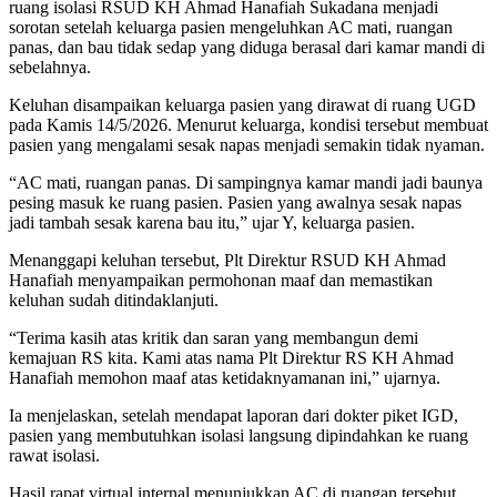
ruang isolasi RSUD KH Ahmad Hanafiah Sukadana menjadi
sorotan setelah keluarga pasien mengeluhkan AC mati, ruangan
panas, dan bau tidak sedap yang diduga berasal dari kamar mandi di
sebelahnya.
Keluhan disampaikan keluarga pasien yang dirawat di ruang UGD
pada Kamis 14/5/2026. Menurut keluarga, kondisi tersebut membuat
pasien yang mengalami sesak napas menjadi semakin tidak nyaman.
“AC mati, ruangan panas. Di sampingnya kamar mandi jadi baunya
pesing masuk ke ruang pasien. Pasien yang awalnya sesak napas
jadi tambah sesak karena bau itu,” ujar Y, keluarga pasien.
Menanggapi keluhan tersebut, Plt Direktur RSUD KH Ahmad
Hanafiah menyampaikan permohonan maaf dan memastikan
keluhan sudah ditindaklanjuti.
“Terima kasih atas kritik dan saran yang membangun demi
kemajuan RS kita. Kami atas nama Plt Direktur RS KH Ahmad
Hanafiah memohon maaf atas ketidaknyamanan ini,” ujarnya.
Ia menjelaskan, setelah mendapat laporan dari dokter piket IGD,
pasien yang membutuhkan isolasi langsung dipindahkan ke ruang
rawat isolasi.
Hasil rapat virtual internal menunjukkan AC di ruangan tersebut