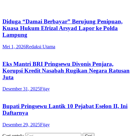
Diduga “Damai Berbayar” Berujung Penipuan,
Kuasa Hukum Efrizal Arsyad Lapor ke Polda
Lampung
Mei 1, 2026
Redaksi Utama
Eks Mantri BRI Pringsewu Divonis Penjara,
Korupsi Kredit Nasabah Rugikan Negara Ratusan
Juta
Desember 31, 2025
Fijay
Bupati Pringsewu Lantik 10 Pejabat Eselon II, Ini
Daftarnya
Desember 29, 2025
Fijay
Cari untuk: