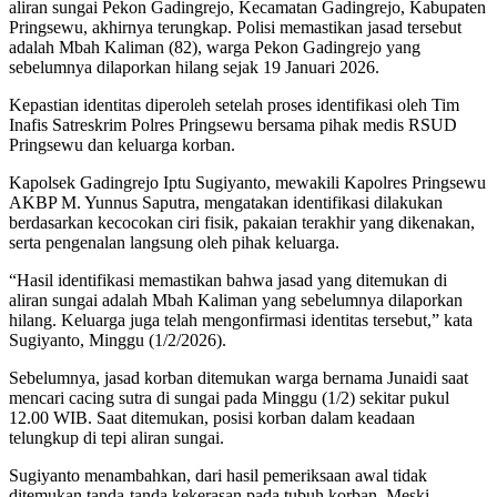
aliran sungai Pekon Gadingrejo, Kecamatan Gadingrejo, Kabupaten
Pringsewu, akhirnya terungkap. Polisi memastikan jasad tersebut
adalah Mbah Kaliman (82), warga Pekon Gadingrejo yang
sebelumnya dilaporkan hilang sejak 19 Januari 2026.
Kepastian identitas diperoleh setelah proses identifikasi oleh Tim
Inafis Satreskrim Polres Pringsewu bersama pihak medis RSUD
Pringsewu dan keluarga korban.
Kapolsek Gadingrejo Iptu Sugiyanto, mewakili Kapolres Pringsewu
AKBP M. Yunnus Saputra, mengatakan identifikasi dilakukan
berdasarkan kecocokan ciri fisik, pakaian terakhir yang dikenakan,
serta pengenalan langsung oleh pihak keluarga.
“Hasil identifikasi memastikan bahwa jasad yang ditemukan di
aliran sungai adalah Mbah Kaliman yang sebelumnya dilaporkan
hilang. Keluarga juga telah mengonfirmasi identitas tersebut,” kata
Sugiyanto, Minggu (1/2/2026).
Sebelumnya, jasad korban ditemukan warga bernama Junaidi saat
mencari cacing sutra di sungai pada Minggu (1/2) sekitar pukul
12.00 WIB. Saat ditemukan, posisi korban dalam keadaan
telungkup di tepi aliran sungai.
Sugiyanto menambahkan, dari hasil pemeriksaan awal tidak
ditemukan tanda-tanda kekerasan pada tubuh korban. Meski