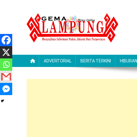
Skip
to
content
Gemalampung
Menyajikan Informasi Fakta ,Akurat Dan Terpercaya
ADVERTORIAL
BERITA TERKINI
HIBURA