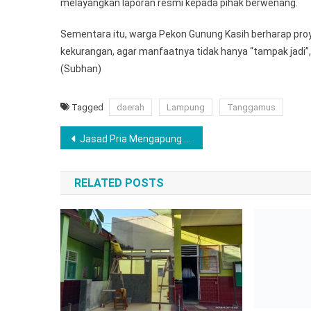
melayangkan laporan resmi kepada pihak berwenang.
Sementara itu, warga Pekon Gunung Kasih berharap proy
kekurangan, agar manfaatnya tidak hanya “tampak jadi
(Subhan)
Tagged
daerah
Lampung
Tanggamus
Navigasi
Jasad Pria Mengapung di Sungai Gadingrejo Ternyata Mbah Kaliman yang Hilang Sejak 19 Januari
pos
RELATED POSTS
DPRD MENG
ISTIMEWA H
Juni 3, 202