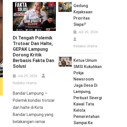
Gedung
Kejaksaan
Prioritas
Siapa?
Juli 20, 2026
Di Tengah Polemik
Trotoar Dan Halte,
Redaksi Utama
GEPAK Lampung
Dorong Kritik
Berbasis Fakta Dan
Ketua Umum
Solusi
SMSI Kukuhkan
Pokja
Juli 29, 2026
Newsroom
Redaksi Utama
Jaga Desa Di
Lampung,
Bandar Lampung —
Perkuat Sinergi
Polemik kondisi trotoar
Kawal Tata
dan halte di Kota
Kelola
Bandar Lampung yang
Pemerintahan
belakangan ramai
Sampai Ke