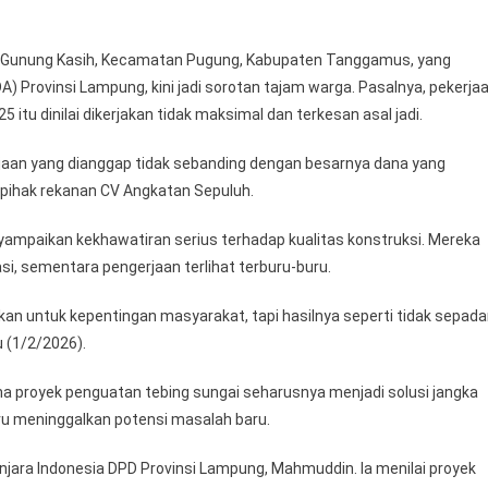
n Gunung Kasih, Kecamatan Pugung, Kabupaten Tanggamus, yang
) Provinsi Lampung, kini jadi sorotan tajam warga. Pasalnya, pekerja
itu dinilai dikerjakan tidak maksimal dan terkesan asal jadi.
jaan yang dianggap tidak sebanding dengan besarnya dana yang
h pihak rekanan CV Angkatan Sepuluh.
mpaikan kekhawatiran serius terhadap kualitas konstruksi. Mereka
si, sementara pengerjaan terlihat terburu-buru.
Ini kan untuk kepentingan masyarakat, tapi hasilnya seperti tidak sepad
 (1/2/2026).
na proyek penguatan tebing sungai seharusnya menjadi solusi jangka
ru meninggalkan potensi masalah baru.
jara Indonesia DPD Provinsi Lampung, Mahmuddin. Ia menilai proyek