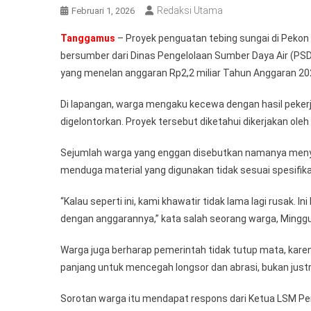
Redaksi Utama
Februari 1, 2026
Tanggamus
– Proyek penguatan tebing sungai di Peko
bersumber dari Dinas Pengelolaan Sumber Daya Air (PSDA
yang menelan anggaran Rp2,2 miliar Tahun Anggaran 2025 
Di lapangan, warga mengaku kecewa dengan hasil peker
digelontorkan. Proyek tersebut diketahui dikerjakan ole
Sejumlah warga yang enggan disebutkan namanya menya
menduga material yang digunakan tidak sesuai spesifika
“Kalau seperti ini, kami khawatir tidak lama lagi rusak. 
dengan anggarannya,” kata salah seorang warga, Minggu
Warga juga berharap pemerintah tidak tutup mata, kare
panjang untuk mencegah longsor dan abrasi, bukan just
Sorotan warga itu mendapat respons dari Ketua LSM Pen