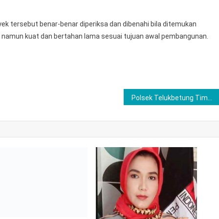
ek tersebut benar-benar diperiksa dan dibenahi bila ditemukan
”, namun kuat dan bertahan lama sesuai tujuan awal pembangunan.
Polsek Telukbetung Timur Tangkap Otak Komplotan Curat Spesialis Rumah Kosong, 3 Pelaku Masih Buron
GELAR RAPAT PARIPURNA
UT KE-15 TUBABA
4
Fijay