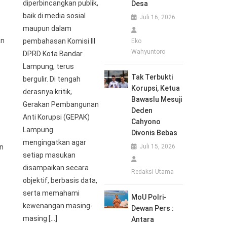
diperbincangkan publik,
Desa
baik di media sosial
Juli 16, 2026
maupun dalam
an
pembahasan Komisi III
Eko
Wahyuntoro
DPRD Kota Bandar
Lampung, terus
Tak Terbukti
bergulir. Di tengah
Korupsi, Ketua
derasnya kritik,
Bawaslu Mesuji
Gerakan Pembangunan
Deden
Anti Korupsi (GEPAK)
Cahyono
Lampung
Divonis Bebas
mengingatkan agar
an
Juli 15, 2026
setiap masukan
disampaikan secara
Redaksi Utama
objektif, berbasis data,
serta memahami
MoU Polri-
kewenangan masing-
Dewan Pers :
masing […]
Antara