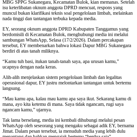
MBG SPPG Sukanegara, Kecamatan Bulok, kian memanas. Setelah
isu keterlibatan oknum anggota DPRD mencuat, respons yang
muncul bukan klarifikasi teknis soal pengelolaan limbah, melainkan
nada tinggi dan tantangan terbuka kepada media.
EY, seorang oknum anggota DPRD Kabupaten Tanggamus yang
berdomisili di Kecamatan Bulok, menghubungi media ini melalui
sambungan WhatsApp, Selasa (17/2/2026). Dalam percakapan
tersebut, EY membenarkan bahwa lokasi Dapur MBG Sukanegara
berdiri di atas tanah miliknya.
“Kamu tuh basi, itukan tanah-tanah saya, apa urusan kamu,”
ucapnya dengan nada keras.
Alih-alih menjelaskan sistem pengelolaan limbah dan legalitas
operasional dapur, EY justru melontarkan tantangan untuk bertemu
langsung.
“Mau kamu apa, kalau mau kamu apa saya ikut. Sekarang kamu di
mana, ayo kita ketemu di mana. Saya tidak ngancam, rugi saya
ngancam kamu,” ujarnya.
Tak lama berselang, media ini kembali dihubungi melalui pesan
WhatsApp oleh seseorang yang mengaku sebagai adik EY, bernama
Jimat. Dalam pesan tersebut, ia menuduh media yang lebih dulu
menantang dan bahkan mengajak bertemu “berdua saja”.