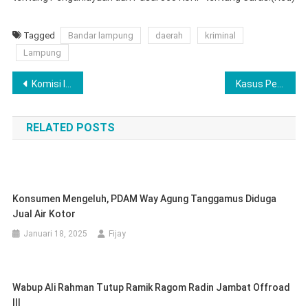
Tagged
Bandar lampung
daerah
kriminal
Lampung
Navigasi
Komisi IV DPRD Pringsewu Imbau Warga Tak Berstigma Negatif Terhadap Pengidap HIV/AIDS
Kasus Penghancuran Bangunan Heri Dilimpahkan Polda Lampung ke Polresta Bandar Lampung
pos
RELATED POSTS
Konsumen Mengeluh, PDAM Way Agung Tanggamus Diduga
Jual Air Kotor
Januari 18, 2025
Fijay
Wabup Ali Rahman Tutup Ramik Ragom Radin Jambat Offroad
III