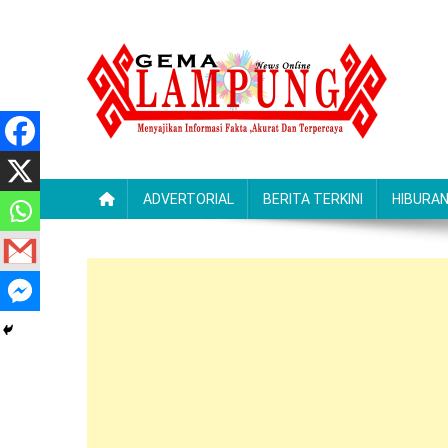
Skip
to
content
Gemalampung
Menyajikan Informasi Fakta ,Akurat Dan Terpercaya
ADVERTORIAL
BERITA TERKINI
HIBURA