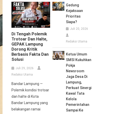
Gedung
Kejaksaan
Prioritas
Siapa?
Juli 20, 2026
Di Tengah Polemik
Trotoar Dan Halte,
Redaksi Utama
GEPAK Lampung
Dorong Kritik
Berbasis Fakta Dan
Ketua Umum
Solusi
SMSI Kukuhkan
Pokja
Juli 29, 2026
Newsroom
Redaksi Utama
Jaga Desa Di
Lampung,
Bandar Lampung —
Perkuat Sinergi
Polemik kondisi trotoar
Kawal Tata
dan halte di Kota
Kelola
Bandar Lampung yang
Pemerintahan
belakangan ramai
Sampai Ke