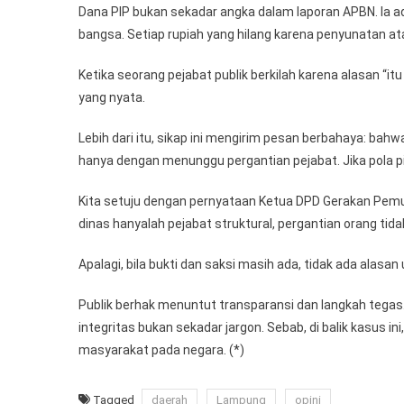
Dana PIP bukan sekadar angka dalam laporan APBN. Ia a
bangsa. Setiap rupiah yang hilang karena penyunatan 
Ketika seorang pejabat publik berkilah karena alasan “i
yang nyata.
Lebih dari itu, sikap ini mengirim pesan berbahaya: bah
hanya dengan menunggu pergantian pejabat. Jika pola piki
Kita setuju dengan pernyataan Ketua DPD Gerakan Pem
dinas hanyalah pejabat struktural, pergantian orang ti
Apalagi, bila bukti dan saksi masih ada, tidak ada alasa
Publik berhak menuntut transparansi dan langkah teg
integritas bukan sekadar jargon. Sebab, di balik kasus i
masyarakat pada negara. (*)
Tagged
daerah
Lampung
opini