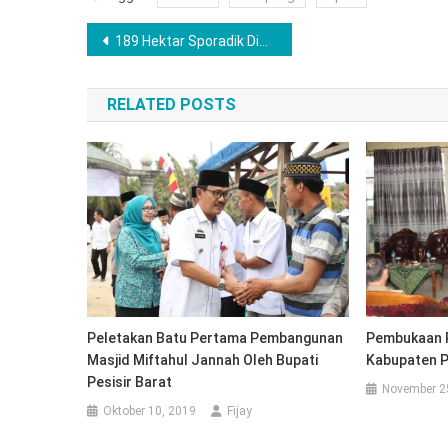
Navigasi
189 Hektar Sporadik Diduga Palsu, Kades & Dua Perwira Polisi Terseret
pos
RELATED POSTS
Peletakan Batu Pertama Pembangunan
Pembukaan P
Masjid Miftahul Jannah Oleh Bupati
Kabupaten P
Pesisir Barat
November 2
Oktober 10, 2019
Fijay