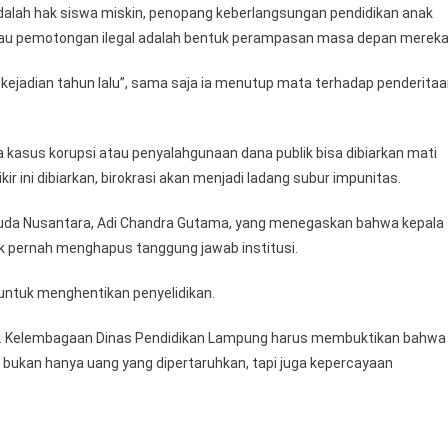
dalah hak siswa miskin, penopang keberlangsungan pendidikan anak
atau pemotongan ilegal adalah bentuk perampasan masa depan mereka
tu kejadian tahun lalu”, sama saja ia menutup mata terhadap penderita
wa kasus korupsi atau penyalahgunaan dana publik bisa dibiarkan mati
r ini dibiarkan, birokrasi akan menjadi ladang subur impunitas.
uda Nusantara, Adi Chandra Gutama, yang menegaskan bahwa kepala
dak pernah menghapus tanggung jawab institusi.
n untuk menghentikan penyelidikan.
as. Kelembagaan Dinas Pendidikan Lampung harus membuktikan bahwa
ni, bukan hanya uang yang dipertaruhkan, tapi juga kepercayaan