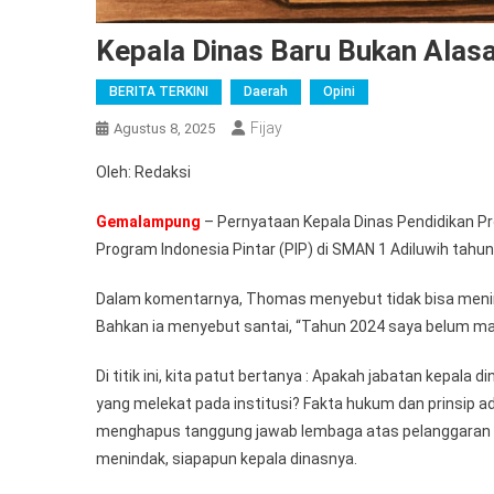
Kepala Dinas Baru Bukan Alas
BERITA TERKINI
Daerah
Opini
Fijay
Agustus 8, 2025
Oleh: Redaksi
Gemalampung
– Pernyataan Kepala Dinas Pendidikan P
Program Indonesia Pintar (PIP) di SMAN 1 Adiluwih tahun
Dalam komentarnya, Thomas menyebut tidak bisa menind
Bahkan ia menyebut santai, “Tahun 2024 saya belum masuk
Di titik ini, kita patut bertanya : Apakah jabatan kepal
yang melekat pada institusi? Fakta hukum dan prinsip ad
menghapus tanggung jawab lembaga atas pelanggaran ya
menindak, siapapun kepala dinasnya.