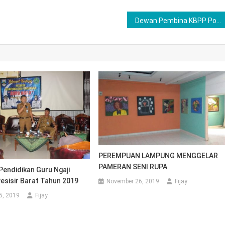
Dewan Pembina KBPP Polri Lampung Diperluas Sesuai AD/ART Terbaru
PEREMPUAN LAMPUNG MENGGELAR
PAMERAN SENI RUPA
endidikan Guru Ngaji
esisir Barat Tahun 2019
November 26, 2019
Fijay
5, 2019
Fijay