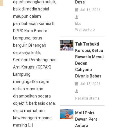
diperbincangkan publik,
Desa
baik di media sosial
Juli 16, 2026
maupun dalam
pembahasan Komisi III
Eko
Wahyuntoro
DPRD Kota Bandar
Lampung, terus
Tak Terbukti
bergulir. Di tengah
Korupsi, Ketua
derasnya kritik,
Bawaslu Mesuji
Gerakan Pembangunan
Deden
Anti Korupsi (GEPAK)
Cahyono
Lampung
Divonis Bebas
mengingatkan agar
Juli 15, 2026
setiap masukan
disampaikan secara
Redaksi Utama
objektif, berbasis data,
serta memahami
MoU Polri-
kewenangan masing-
Dewan Pers :
masing […]
Antara