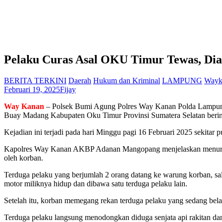
Pelaku Curas Asal OKU Timur Tewas, D
BERITA TERKINI
Daerah
Hukum dan Kriminal
LAMPUNG
Wayk
Februari 19, 2025
Fijay
Way Kanan
– Polsek Bumi Agung Polres Way Kanan Polda Lampung
Buay Madang Kabupaten Oku Timur Provinsi Sumatera Selatan berinis
Kejadian ini terjadi pada hari Minggu pagi 16 Februari 2025 sek
Kapolres Way Kanan AKBP Adanan Mangopang menjelaskan menurut k
oleh korban.
Terduga pelaku yang berjumlah 2 orang datang ke warung korban, sal
motor miliknya hidup dan dibawa satu terduga pelaku lain.
Setelah itu, korban memegang rekan terduga pelaku yang sedang bel
Terduga pelaku langsung menodongkan diduga senjata api rakitan dan