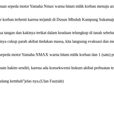
daraan sepeda motor Yamaha Nmax warna hitam milik korban menuju a
 korban terhenti karena terjatuh di Dusun Mbuluh Kampung Sukama
.
 tangan dan kakinya terikat dalam keadaan telungkup di tanah sebelu
disinya cukup parah akibat tindakan massa, kita langsung evakuasi d
 sepeda motor Yamaha NMAX warna hitam milik korban dan 1 (satu) pucu
n hakim sendiri, karena ada konsekwensi hukum akibat perbuatan terse
rulang kembali”jelas nya.(Ulan Fauziah)