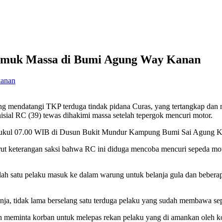
iamuk Massa di Bumi Agung Way Kanan
anan
 mendatangi TKP terduga tindak pidana Curas, yang tertangkap dan
ial RC (39) tewas dihakimi massa setelah tepergok mencuri motor.
itar pukul 07.00 WIB di Dusun Bukit Mundur Kampung Bumi Sai Agung
eterangan saksi bahwa RC ini diduga mencoba mencuri sepeda motor
ah satu pelaku masuk ke dalam warung untuk belanja gula dan beberap
anja, tidak lama berselang satu terduga pelaku yang sudah membawa s
 meminta korban untuk melepas rekan pelaku yang di amankan oleh korb