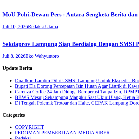
MoU Polri-Dewan Pers : Antara Sengketa Berita dan
Juli 10, 2026
Redaksi Utama
Sekdaprov Lampung Siap Berdialog Dengan SMSI P
Juli 8, 2026
Eko Wahyuntoro
Update Berita
Dua Ikon Lamtim Dilirik SMSI Lampung Untuk Ekspedisi B
Bupati Ela Dorong Percepatan Izin Hutan Agar Listrik di Kaw
Carenza Coffee 24 Jam Diduga Beroperasi Tanpa Izin, DPMP
BBWS Mesuji Sekampung Mangkir Saat Ukur Ulang, Ketua 
Di Tengah Polemik Trotoar dan Halte, GEPAK Lampung Dorong
Categories
COPYRIGHT
PEDOMAN PEMBERITAAN MEDIA SIBER
Redaksi