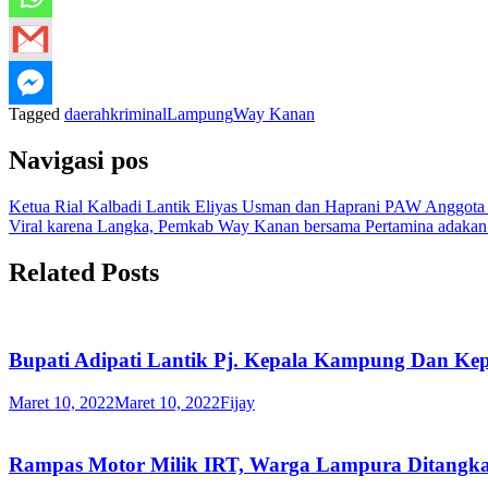
Tagged
daerah
kriminal
Lampung
Way Kanan
Navigasi pos
Ketua Rial Kalbadi Lantik Eliyas Usman dan Haprani PAW Anggo
Viral karena Langka, Pemkab Way Kanan bersama Pertamina adakan
Related Posts
Bupati Adipati Lantik Pj. Kepala Kampung Dan Ke
Maret 10, 2022
Maret 10, 2022
Fijay
Rampas Motor Milik IRT, Warga Lampura Ditangk