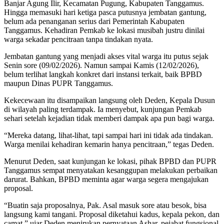
Banjar Agung Ilir, Kecamatan Pugung, Kabupaten Tanggamus.
Hingga memasuki hari ketiga pasca putusnya jembatan gantung,
belum ada penanganan serius dari Pemerintah Kabupaten
Tanggamus. Kehadiran Pemkab ke lokasi musibah justru dinilai
warga sekadar pencitraan tanpa tindakan nyata.
Jembatan gantung yang menjadi akses vital warga itu putus sejak
Senin sore (09/02/2026). Namun sampai Kamis (12/02/2026),
belum terlihat langkah konkret dari instansi terkait, baik BPBD
maupun Dinas PUPR Tanggamus.
Kekecewaan itu disampaikan langsung oleh Deden, Kepala Dusun
di wilayah paling terdampak. Ia menyebut, kunjungan Pemkab
sehari setelah kejadian tidak memberi dampak apa pun bagi warga.
“Mereka datang, lihat-lihat, tapi sampai hari ini tidak ada tindakan.
Warga menilai kehadiran kemarin hanya pencitraan,” tegas Deden.
Menurut Deden, saat kunjungan ke lokasi, pihak BPBD dan PUPR
Tanggamus sempat menyatakan kesanggupan melakukan perbaikan
darurat. Bahkan, BPBD meminta agar warga segera mengajukan
proposal.
“Buatin saja proposalnya, Pak. Asal masuk sore atau besok, bisa
langsung kami tangani. Proposal diketahui kadus, kepala pekon, dan
camat,” ujar Deden menirukan pernyataan Ashar, pejabat fungsional