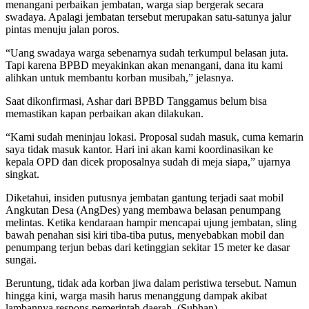
menangani perbaikan jembatan, warga siap bergerak secara
swadaya. Apalagi jembatan tersebut merupakan satu-satunya jalur
pintas menuju jalan poros.
“Uang swadaya warga sebenarnya sudah terkumpul belasan juta.
Tapi karena BPBD meyakinkan akan menangani, dana itu kami
alihkan untuk membantu korban musibah,” jelasnya.
Saat dikonfirmasi, Ashar dari BPBD Tanggamus belum bisa
memastikan kapan perbaikan akan dilakukan.
“Kami sudah meninjau lokasi. Proposal sudah masuk, cuma kemarin
saya tidak masuk kantor. Hari ini akan kami koordinasikan ke
kepala OPD dan dicek proposalnya sudah di meja siapa,” ujarnya
singkat.
Diketahui, insiden putusnya jembatan gantung terjadi saat mobil
Angkutan Desa (AngDes) yang membawa belasan penumpang
melintas. Ketika kendaraan hampir mencapai ujung jembatan, sling
bawah penahan sisi kiri tiba-tiba putus, menyebabkan mobil dan
penumpang terjun bebas dari ketinggian sekitar 15 meter ke dasar
sungai.
Beruntung, tidak ada korban jiwa dalam peristiwa tersebut. Namun
hingga kini, warga masih harus menanggung dampak akibat
lambannya respons pemerintah daerah. (Subhan)