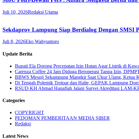
Juli 10, 2026
Redaksi Utama
Sekdaprov Lampung Siap Berdialog Dengan SMSI P
Juli 8, 2026
Eko Wahyuntoro
Update Berita
Bupati Ela Dorong Percepatan Izin Hutan Agar Listrik di Kaw
Carenza Coffee 24 Jam Diduga Beroperasi Tanpa Izin, DPMP
BBWS Mesuji Sekampung Mangkir Saat Ukur Ulang, Ketua 
Di Tengah Polemik Trotoar dan Halte, GEPAK Lampung Dorong
RSUD KH Ahmad Hanafiah Jalani Survei Akreditasi LAM-KPR
Categories
COPYRIGHT
PEDOMAN PEMBERITAAN MEDIA SIBER
Redaksi
Latest News