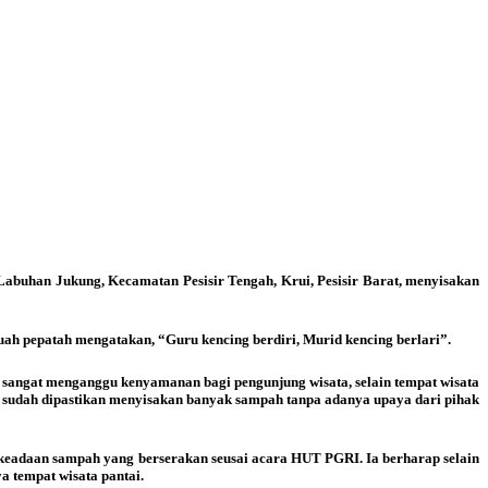
 Labuhan Jukung, Kecamatan Pesisir Tengah, Krui, Pesisir Barat, menyisakan
uah pepatah mengatakan, “Guru kencing berdiri, Murid kencing berlari”.
sangat menganggu kenyamanan bagi pengunjung wisata, selain tempat wisata
un, sudah dipastikan menyisakan banyak sampah tanpa adanya upaya dari pihak
keadaan sampah yang berserakan seusai acara HUT PGRI. Ia berharap selain
a tempat wisata pantai.