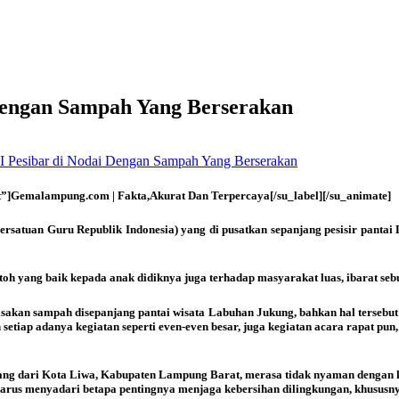
Dengan Sampah Yang Berserakan
 Pesibar di Nodai Dengan Sampah Yang Berserakan
t”]Gemalampung.com | Fakta,Akurat Dan Terpercaya[/su_label][/su_animate]
rsatuan Guru Republik Indonesia) yang di pusatkan sepanjang pesisir pantai
oh yang baik kepada anak didiknya juga terhadap masyarakat luas, ibarat seb
kan sampah disepanjang pantai wisata Labuhan Jukung, bahkan hal tersebut 
setiap adanya kegiatan seperti even-even besar, juga kegiatan acara rapat p
tang dari Kota Liwa, Kabupaten Lampung Barat, merasa tidak nyaman dengan 
 harus menyadari betapa pentingnya menjaga kebersihan dilingkungan, khususny