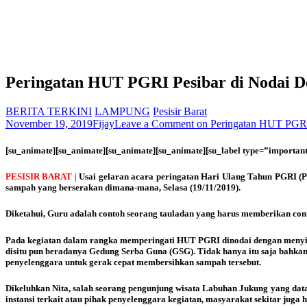
Peringatan HUT PGRI Pesibar di Nodai 
BERITA TERKINI
LAMPUNG
Pesisir Barat
November 19, 2019
Fijay
Leave a Comment
on Peringatan HUT PGRI
[su_animate][su_animate][su_animate][su_animate][su_label type=”importan
PESISIR BARAT |
Usai gelaran acara peringatan
Hari Ulang Tahun PGRI (Pe
sampah yang berserakan dimana-mana, Selasa (19/11/2019).
Diketahui, Guru adalah contoh seorang tauladan yang harus memberikan cont
Pada kegiatan dalam rangka memperingati HUT PGRI dinodai dengan menyisa
disitu pun beradanya Gedung Serba Guna (GSG). Tidak hanya itu saja bahkan 
penyelenggara untuk gerak cepat membersihkan sampah tersebut.
Dikeluhkan Nita, salah seorang pengunjung wisata Labuhan Jukung yang da
instansi terkait atau pihak penyelenggara kegiatan, masyarakat sekitar juga