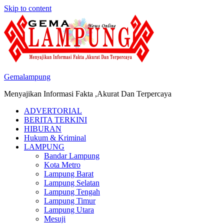
Skip to content
Gemalampung
Menyajikan Informasi Fakta ,Akurat Dan Terpercaya
ADVERTORIAL
BERITA TERKINI
HIBURAN
Hukum & Kriminal
LAMPUNG
Bandar Lampung
Kota Metro
Lampung Barat
Lampung Selatan
Lampung Tengah
Lampung Timur
Lampung Utara
Mesuji