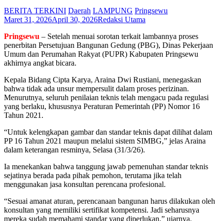
BERITA TERKINI
Daerah
LAMPUNG
Pringsewu
Maret 31, 2026
April 30, 2026
Redaksi Utama
Pringsewu
– Setelah menuai sorotan terkait lambannya proses
penerbitan Persetujuan Bangunan Gedung (PBG), Dinas Pekerjaan
Umum dan Perumahan Rakyat (PUPR) Kabupaten Pringsewu
akhirnya angkat bicara.
Kepala Bidang Cipta Karya, Araina Dwi Rustiani, menegaskan
bahwa tidak ada unsur mempersulit dalam proses perizinan.
Menurutnya, seluruh penilaian teknis telah mengacu pada regulasi
yang berlaku, khususnya Peraturan Pemerintah (PP) Nomor 16
Tahun 2021.
“Untuk kelengkapan gambar dan standar teknis dapat dilihat dalam
PP 16 Tahun 2021 maupun melalui sistem SIMBG,” jelas Araina
dalam keterangan resminya, Selasa (31/3/26).
Ia menekankan bahwa tanggung jawab pemenuhan standar teknis
sejatinya berada pada pihak pemohon, terutama jika telah
menggunakan jasa konsultan perencana profesional.
“Sesuai amanat aturan, perencanaan bangunan harus dilakukan oleh
konsultan yang memiliki sertifikat kompetensi. Jadi seharusnya
mereka sudah memahami standar yang diperlukan,” ujarnya.