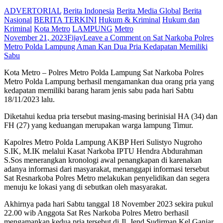
ADVERTORIAL
Berita Indonesia
Berita Media Global
Berita
Nasional
BERITA TERKINI
Hukum & Kriminal
Hukum dan
Kriminal
Kota Metro
LAMPUNG
Metro
November 21, 2023
Fijay
Leave a Comment
on Sat Narkoba Polres
Metro Polda Lampung Aman Kan Dua Pria Kedapatan Memiliki
Sabu
Kota Metro – Polres Metro Polda Lampung Sat Narkoba Polres
Metro Polda Lampung berhasil mengamankan dua orang pria yang
kedapatan memiliki barang haram jenis sabu pada hari Sabtu
18/11/2023 lalu.
Diketahui kedua pria tersebut masing-masing berinisial HA (34) dan
FH (27) yang keduangan merupakan warga lampung Timur.
Kapolres Metro Polda Lampung AKBP Heri Sulistyo Nugroho
S.IK, M.IK melalui Kasat Narkoba IPTU Hendra Abdurahman
S.Sos menerangkan kronologi awal penangkapan di karenakan
adanya informasi dari masyarakat, menanggapi informasi tersebut
Sat Resnarkoba Polres Metro melakukan penyelidikan dan segera
menuju ke lokasi yang di sebutkan oleh masyarakat.
Akhirnya pada hari Sabtu tanggal 18 November 2023 sekira pukul
22.00 wib Anggota Sat Res Narkoba Polres Metro berhasil
mengamankan kedua pria tersebut di Jl. Jend Sudirman Kel.Ganjar