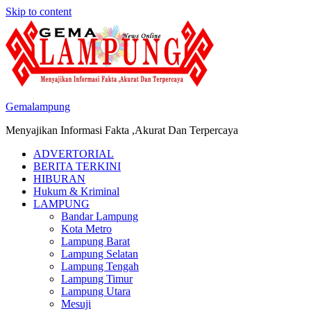
Skip to content
Gemalampung
Menyajikan Informasi Fakta ,Akurat Dan Terpercaya
ADVERTORIAL
BERITA TERKINI
HIBURAN
Hukum & Kriminal
LAMPUNG
Bandar Lampung
Kota Metro
Lampung Barat
Lampung Selatan
Lampung Tengah
Lampung Timur
Lampung Utara
Mesuji