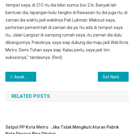
tempat saya, di 21C itu dia bikin sumur bor 2 lo. Banyak lah
bantuan dia, lapangan bulu tangkis di Rawasari itu dia juga itu, di
zaman dia waktu jadi wakilnya Pak Lukman. Maksud saya,
perhatian pemerintah di zaman dia ya. Itu ada di tempat saya
itu, Jalan Langsat di samping rumah saya, itu zaman dia dulu
dibangunnya. Pokoknya, saya siap dukung dia maju jadi Wali Kota
Metro. Demi Tuhan saya siap. Kalau perlu, saya jadi tim
suksesnya,” tandasnya. (Red)
Navigasi
Awak media kopdar bersama kasad serse dan kasad narkoba Polres Metro
Sat Narkoba Polres Metro Polda Lampung Aman Kan Dua Pria Kedapatan Memiliki Sabu
pos
RELATED POSTS
Satpol PP Kota Metro : Jika Tidak Mengikuti Aturan Pabrik
Nata Decoco Bisa Ditutup