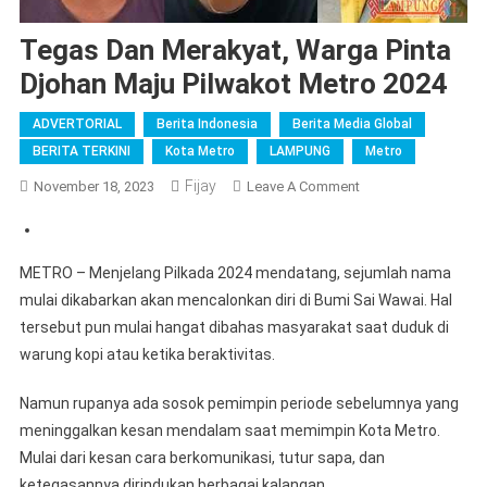
Tegas Dan Merakyat, Warga Pinta
Djohan Maju Pilwakot Metro 2024
ADVERTORIAL
Berita Indonesia
Berita Media Global
BERITA TERKINI
Kota Metro
LAMPUNG
Metro
Fijay
On
November 18, 2023
Leave A Comment
Tegas
Dan
Merakyat,
METRO – Menjelang Pilkada 2024 mendatang, sejumlah nama
Warga
mulai dikabarkan akan mencalonkan diri di Bumi Sai Wawai. Hal
Pinta
tersebut pun mulai hangat dibahas masyarakat saat duduk di
Djohan
warung kopi atau ketika beraktivitas.
Maju
Pilwakot
Namun rupanya ada sosok pemimpin periode sebelumnya yang
Metro
meninggalkan kesan mendalam saat memimpin Kota Metro.
2024
Mulai dari kesan cara berkomunikasi, tutur sapa, dan
ketegasannya dirindukan berbagai kalangan.