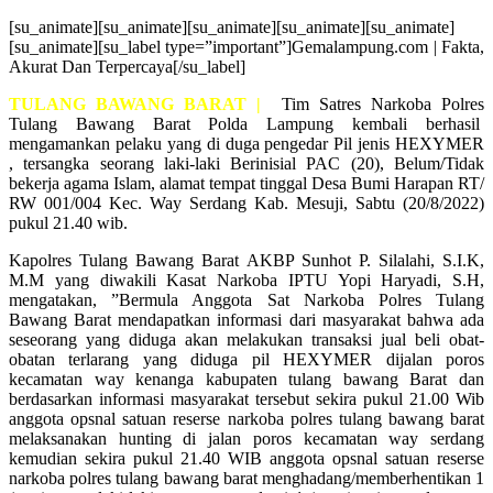
[su_animate][su_animate][su_animate][su_animate][su_animate]
[su_animate][su_label type=”important”]Gemalampung.com | Fakta,
Akurat Dan Terpercaya[/su_label]
TULANG BAWANG BARAT |
Tim Satres Narkoba Polres
Tulang Bawang Barat Polda Lampung kembali berhasil
mengamankan pelaku yang di duga pengedar Pil jenis HEXYMER
, tersangka seorang laki-laki Berinisial PAC (20), Belum/Tidak
bekerja agama Islam, alamat tempat tinggal Desa Bumi Harapan RT/
RW 001/004 Kec. Way Serdang Kab. Mesuji, Sabtu (20/8/2022)
pukul 21.40 wib.
Kapolres Tulang Bawang Barat AKBP Sunhot P. Silalahi, S.I.K,
M.M yang diwakili Kasat Narkoba IPTU Yopi Haryadi, S.H,
mengatakan, ”Bermula Anggota Sat Narkoba Polres Tulang
Bawang Barat mendapatkan informasi dari masyarakat bahwa ada
seseorang yang diduga akan melakukan transaksi jual beli obat-
obatan terlarang yang diduga pil HEXYMER dijalan poros
kecamatan way kenanga kabupaten tulang bawang Barat dan
berdasarkan informasi masyarakat tersebut sekira pukul 21.00 Wib
anggota opsnal satuan reserse narkoba polres tulang bawang barat
melaksanakan hunting di jalan poros kecamatan way serdang
kemudian sekira pukul 21.40 WIB anggota opsnal satuan reserse
narkoba polres tulang bawang barat menghadang/memberhentikan 1