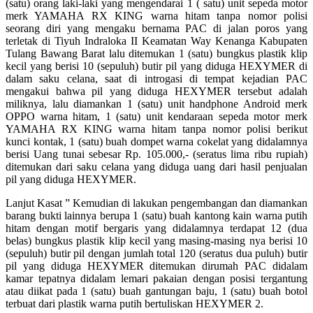
(satu) orang laki-laki yang mengendarai 1 ( satu) unit sepeda motor
merk YAMAHA RX KING warna hitam tanpa nomor polisi
seorang diri yang mengaku bernama PAC di jalan poros yang
terletak di Tiyuh Indraloka II Keamatan Way Kenanga Kabupaten
Tulang Bawang Barat lalu ditemukan 1 (satu) bungkus plastik klip
kecil yang berisi 10 (sepuluh) butir pil yang diduga HEXYMER di
dalam saku celana, saat di introgasi di tempat kejadian PAC
mengakui bahwa pil yang diduga HEXYMER tersebut adalah
miliknya, lalu diamankan 1 (satu) unit handphone Android merk
OPPO warna hitam, 1 (satu) unit kendaraan sepeda motor merk
YAMAHA RX KING warna hitam tanpa nomor polisi berikut
kunci kontak, 1 (satu) buah dompet warna cokelat yang didalamnya
berisi Uang tunai sebesar Rp. 105.000,- (seratus lima ribu rupiah)
ditemukan dari saku celana yang diduga uang dari hasil penjualan
pil yang diduga HEXYMER.
Lanjut Kasat ” Kemudian di lakukan pengembangan dan diamankan
barang bukti lainnya berupa 1 (satu) buah kantong kain warna putih
hitam dengan motif bergaris yang didalamnya terdapat 12 (dua
belas) bungkus plastik klip kecil yang masing-masing nya berisi 10
(sepuluh) butir pil dengan jumlah total 120 (seratus dua puluh) butir
pil yang diduga HEXYMER ditemukan dirumah PAC didalam
kamar tepatnya didalam lemari pakaian dengan posisi tergantung
atau diikat pada 1 (satu) buah gantungan baju, 1 (satu) buah botol
terbuat dari plastik warna putih bertuliskan HEXYMER 2.