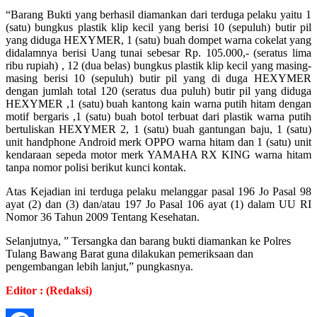
“Barang Bukti yang berhasil diamankan dari terduga pelaku yaitu 1
(satu) bungkus plastik klip kecil yang berisi 10 (sepuluh) butir pil
yang diduga HEXYMER, 1 (satu) buah dompet warna cokelat yang
didalamnya berisi Uang tunai sebesar Rp. 105.000,- (seratus lima
ribu rupiah) , 12 (dua belas) bungkus plastik klip kecil yang masing-
masing berisi 10 (sepuluh) butir pil yang di duga HEXYMER
dengan jumlah total 120 (seratus dua puluh) butir pil yang diduga
HEXYMER ,1 (satu) buah kantong kain warna putih hitam dengan
motif bergaris ,1 (satu) buah botol terbuat dari plastik warna putih
bertuliskan HEXYMER 2, 1 (satu) buah gantungan baju, 1 (satu)
unit handphone Android merk OPPO warna hitam dan 1 (satu) unit
kendaraan sepeda motor merk YAMAHA RX KING warna hitam
tanpa nomor polisi berikut kunci kontak.
Atas Kejadian ini terduga pelaku melanggar pasal 196 Jo Pasal 98
ayat (2) dan (3) dan/atau 197 Jo Pasal 106 ayat (1) dalam UU RI
Nomor 36 Tahun 2009 Tentang Kesehatan.
Selanjutnya, ” Tersangka dan barang bukti diamankan ke Polres
Tulang Bawang Barat guna dilakukan pemeriksaan dan
pengembangan lebih lanjut,” pungkasnya.
Editor : (Redaksi)