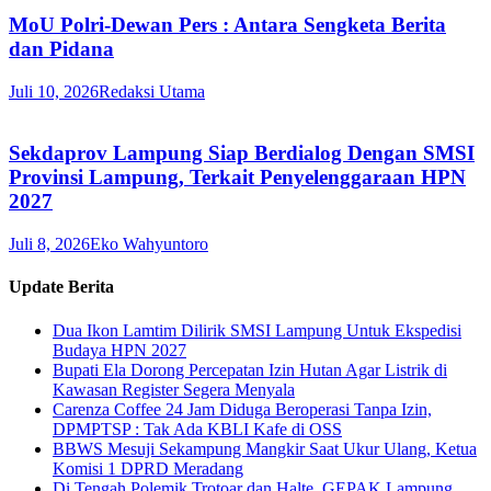
MoU Polri-Dewan Pers : Antara Sengketa Berita
dan Pidana
Juli 10, 2026
Redaksi Utama
Sekdaprov Lampung Siap Berdialog Dengan SMSI
Provinsi Lampung, Terkait Penyelenggaraan HPN
2027
Juli 8, 2026
Eko Wahyuntoro
Update Berita
Dua Ikon Lamtim Dilirik SMSI Lampung Untuk Ekspedisi
Budaya HPN 2027
Bupati Ela Dorong Percepatan Izin Hutan Agar Listrik di
Kawasan Register Segera Menyala
Carenza Coffee 24 Jam Diduga Beroperasi Tanpa Izin,
DPMPTSP : Tak Ada KBLI Kafe di OSS
BBWS Mesuji Sekampung Mangkir Saat Ukur Ulang, Ketua
Komisi 1 DPRD Meradang
Di Tengah Polemik Trotoar dan Halte, GEPAK Lampung