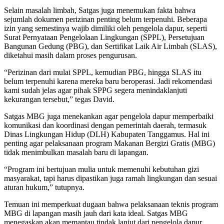
Selain masalah limbah, Satgas juga menemukan fakta bahwa
sejumlah dokumen perizinan penting belum terpenuhi. Beberapa
izin yang semestinya wajib dimiliki oleh pengelola dapur, seperti
Surat Pernyataan Pengelolaan Lingkungan (SPPL), Persetujuan
Bangunan Gedung (PBG), dan Sertifikat Laik Air Limbah (SLAS),
diketahui masih dalam proses pengurusan.
“Perizinan dari mulai SPPL, kemudian PBG, hingga SLAS itu
belum terpenuhi karena mereka baru beroperasi. Jadi rekomendasi
kami sudah jelas agar pihak SPPG segera menindaklanjuti
kekurangan tersebut,” tegas David.
Satgas MBG juga menekankan agar pengelola dapur memperbaiki
komunikasi dan koordinasi dengan pemerintah daerah, termasuk
Dinas Lingkungan Hidup (DLH) Kabupaten Tanggamus. Hal ini
penting agar pelaksanaan program Makanan Bergizi Gratis (MBG)
tidak menimbulkan masalah baru di lapangan.
“Program ini bertujuan mulia untuk memenuhi kebutuhan gizi
masyarakat, tapi harus dipastikan juga ramah lingkungan dan sesuai
aturan hukum,” tutupnya.
Temuan ini memperkuat dugaan bahwa pelaksanaan teknis program
MBG di lapangan masih jauh dari kata ideal. Satgas MBG
menegaskan akan memantau tindak lanjut dari pengelola dapur