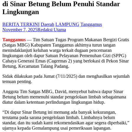
di Sinar Betung Belum Penuhi Standar
Lingkungan
BERITA TERKINI
Daerah
LAMPUNG
Tanggamus
November 7, 2025
Redaksi Utama
Tanggamus
— Tim Satuan Tugas Program Makanan Bergizi Gratis
(Satgas MBG) Kabupaten Tanggamus akhirnya turun tangan
menindaklanjuti keluhan warga terkait dugaan pencemaran
lingkungan oleh dapur Satuan Pelayanan Pemenuhan Gizi (SPPG)
Cahaya Generasi Emas (Cagermas 2) yang berlokasi di Pekon Sinar
Betung, Kecamatan Talang Padang.
Sidak dilakukan pada Jumat (7/11/2025) dan menghasilkan sejumlah
temuan penting.
Anggota Tim Satgas MBG, David, menyebut bahwa dapur Sinar
Betung belum memenuhi standar pengelolaan limbah sebagaimana
diatur dalam ketentuan perlindungan lingkungan hidup.
“Di dapur Sinar Betung ini memang ada banyak kekurangan,
terutama pada sarana pengelolaan limbah. Limbahnya belum
standar, dan itu sudah kami rekomendasikan agar segera diperbaiki,”
ujarnya kepada Gemalampung usai pemeriksaan lapangan.