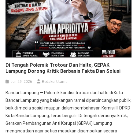
Di Tengah Polemik Trotoar Dan Halte, GEPAK
Lampung Dorong Kritik Berbasis Fakta Dan Solusi
Juli 29, 2026
Redaksi Utama
Bandar Lampung — Polemik kondisi trotoar dan halte di Kota
Bandar Lampung yang belakangan ramai diperbincangkan publik,
baik di media sosial maupun dalam pembahasan Komisi III DPRD
Kota Bandar Lampung, terus bergulir. Di tengah derasnya kritik,
Gerakan Pembangunan Anti Korupsi (GEPAK) Lampung
mengingatkan agar setiap masukan disampaikan secara
objektif, berbasis data, serta memahami kewenangan masing-
masing […]
Gedung Kejaksaan Prioritas Siapa?
Juli 20, 2026
Redaksi Utama