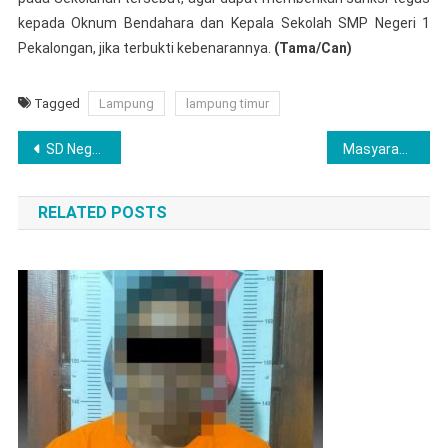
kepada Oknum Bendahara dan Kepala Sekolah SMP Negeri 1
Pekalongan, jika terbukti kebenarannya.
(Tama/Can)
Tagged
Lampung
lampung timur
Navigasi
SD Negeri 2 Gedong Air Sukses Gelar Lomba LCT, Puisi, Poster Se- Bandar Lampung.
Masyarakat Pekon Ngambur Audiensi dengan Bupati Pesisir Barat
pos
RELATED POSTS