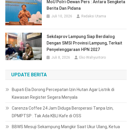
Juli 8, 2026
Eko Wahyuntoro
UPDATE BERITA
Bupati Ela Dorong Percepatan Izin Hutan Agar Listrik di
Kawasan Register Segera Menyala
Carenza Coffee 24 Jam Diduga Beroperasi Tanpa Izin,
DPMPTSP : Tak Ada KBLI Kafe di OSS
BBWS Mesuji Sekampung Mangkir Saat Ukur Ulang, Ketua
Komisi 1 DPRD Meradang
Di Tengah Polemik Trotoar dan Halte, GEPAK Lampung
Dorong Kritik Berbasis Fakta dan Solusi
RSUD KH Ahmad Hanafiah Jalani Survei Akreditasi LAM-
KPRS, Targetkan Predikat Paripurna