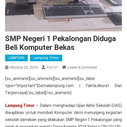
SMP Negeri 1 Pekalongan Diduga
Beli Komputer Bekas
LAMPUNG
Lampung Timur
Admin
On
Oktober 30, 2019
Leave A Comment
SMP
[su_animate][su_animate][su_animate][su_label
Negeri
type=”important”]Gemalampung.com | Fakta,Akurat Dan
1
Terpercaya[/su_label][/su_animate]
Pekalongan
Diduga
Lampung Timur
– Dalam menghadapi Ujian Akhir Sekolah (UAS)
Beli
diwajibkan untuk membeli Komputer demi menunjang kegiatan
Komputer
Bekas
sekolah demikian yang dilakukan SMP Negeri 1 Pekalongan yang
telah di anggarkan melalui Dana Komite 2018.Selasa,(29/10/19)