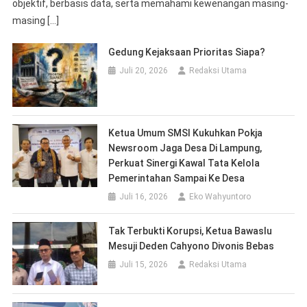
Ketua Umum SMSI Kukuhkan Pokja
Newsroom Jaga Desa Di Lampung,
Perkuat Sinergi Kawal Tata Kelola
Pemerintahan Sampai Ke Desa
Juli 16, 2026
Eko Wahyuntoro
Tak Terbukti Korupsi, Ketua Bawaslu
Mesuji Deden Cahyono Divonis Bebas
Juli 15, 2026
Redaksi Utama
MoU Polri-Dewan Pers : Antara Sengketa
Berita Dan Pidana
Juli 10, 2026
Redaksi Utama
Sekdaprov Lampung Siap Berdialog
Dengan SMSI Provinsi Lampung, Terkait
Penyelenggaraan HPN 2027