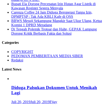
Bupati Ela Dorong Percepatan Izin Hutan Agar Listrik di
Kawasan Register Segera Menyala
Carenza Coffee 24 Jam Diduga Beroperasi Tanpa Izin,
DPMPTSP : Tak Ada KBLI Kafe di OSS
BBWS Mesuji Sekampung Mangkir Saat Ukur Ulang, Ketua
Komisi 1 DPRD Meradang
Di Tengah Polemik Trotoar dan Halte, GEPAK Lampung
Dorong Kritik Berbasis Fakta dan Solusi
Categories
COPYRIGHT
PEDOMAN PEMBERITAAN MEDIA SIBER
Redaksi
Latest News
Diduga Palsukan Dokumen Untuk Menikah
Lagi
Juli 20, 2019
Juli 20, 2019
Fijay