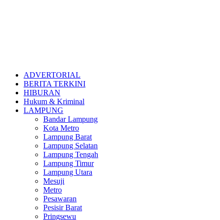
ADVERTORIAL
BERITA TERKINI
HIBURAN
Hukum & Kriminal
LAMPUNG
Bandar Lampung
Kota Metro
Lampung Barat
Lampung Selatan
Lampung Tengah
Lampung Timur
Lampung Utara
Mesuji
Metro
Pesawaran
Pesisir Barat
Pringsewu