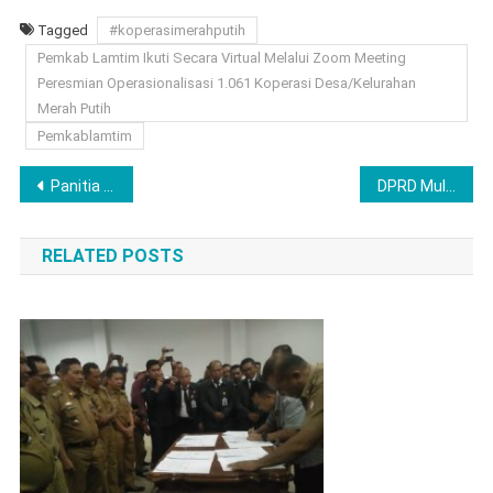
Tagged
#koperasimerahputih
Pemkab Lamtim Ikuti Secara Virtual Melalui Zoom Meeting
Peresmian Operasionalisasi 1.061 Koperasi Desa/Kelurahan
Merah Putih
Pemkablamtim
Navigasi
Panitia Pengarah Munas : Munas KBPP Polri Ditunda 6 Bulan, Evita Nursanty Masih Ketua Umum
DPRD Mulai Panas, Rencana Utang Rp150 Miliar Lampung Utara Picu Perdebatan Politik
pos
RELATED POSTS